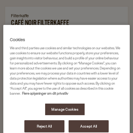
Filterkaffe
CAFÉ NOIR FILTERKAFFE
Artikelnr.
4009077
Cookies
Dyb, rund og fyldig smag
We and third parties use cookies and similar technologies on our websites. We
use cookies to ensure our website functions properly, store your preferences,
100 % Arabicabønner
gain insights into visitor behaviour, and build a profile of your online behaviour
for personalized advertisements. By clicking on “Manage Cookies”, you can
Mellem-/ mørkristet
learn more about the cookies we use and set your preferences. Depending on
your preferences, we may process your data in countries with a lower level of
UTZ certificeret
data protection legislation where authorities may have easier access to your
Ikke på lager? Hvorfor ikke forkæle jer selv med Café
data and you may have fewer rights to oppose such access. By clicking on
“Accept All”, you agree to the use of all cookies as described in this cookie
Noir Filterkaffe 4009083 i stedet?
banner.
Flere oplysninger om dit privatliv
Manage Cookies
129 x 70 g
1.723,04
Reject All
Accept All