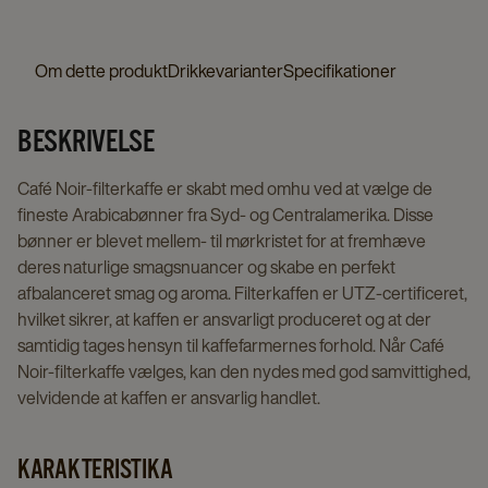
90
mm
details
Om dette produkt
Drikkevarianter
Specifikationer
page
BESKRIVELSE
Café Noir-filterkaffe er skabt med omhu ved at vælge de
fineste Arabicabønner fra Syd- og Centralamerika. Disse
bønner er blevet mellem- til mørkristet for at fremhæve
deres naturlige smagsnuancer og skabe en perfekt
afbalanceret smag og aroma. Filterkaffen er UTZ-certificeret,
hvilket sikrer, at kaffen er ansvarligt produceret og at der
samtidig tages hensyn til kaffefarmernes forhold. Når Café
Noir-filterkaffe vælges, kan den nydes med god samvittighed,
velvidende at kaffen er ansvarlig handlet.
KARAKTERISTIKA