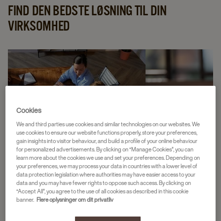
FIND DEN BEDSTE LØSNING TIL DIN
VIRKSOMHED
Cookies
We and third parties use cookies and similar technologies on our websites. We
use cookies to ensure our website functions properly, store your preferences,
gain insights into visitor behaviour, and build a profile of your online behaviour
for personalized advertisements. By clicking on “Manage Cookies”, you can
learn more about the cookies we use and set your preferences. Depending on
KONTOR
CAFÉ OG RESTAUR
your preferences, we may process your data in countries with a lower level of
data protection legislation where authorities may have easier access to your
data and you may have fewer rights to oppose such access. By clicking on
Læs mere
Læs mere
“Accept All”, you agree to the use of all cookies as described in this cookie
banner.
Flere oplysninger om dit privatliv