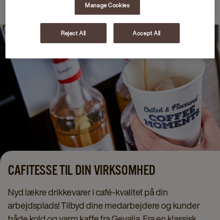
Manage Cookies
Reject All
Accept All
CAFITESSE TIL DIN VIRKSOMHED
Nyd lækre drikkevarer i café-kvalitet på din
arbejdsplads! Tilbyd dine medarbejdere og kunder
både kold og varm kaffe fra Gevalia. Fra en klassisk