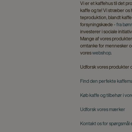
Vi er et kaffehus til det 
kaffe og te! Vi stræber os
teproduktion, blandt kaff
forsyningskæde -
fra bønn
investerer i sociale initiat
Mange af vores produkter o
omtanke for mennesker og mi
vores
webshop
.
Udforsk vores produkter
Find den perfekte kaffema
Køb kaffe og tilbehør i v
Udforsk vores mærker
Kontakt os for spørgsmål e