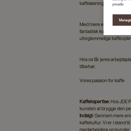
kaffeløsninger til både off
privatliv
Manage
Med mere end 15.000 kunder
fantastisk kop kaffe hver 
uforglemmelige kaffeople
Hos os får jeres arbejdspla
tilbehør.
Vores passion for kaffe
Kaffekspertise
: Hos JDE Pr
kunsten at brygge den perf
Indsigt
: Gennem mere end 
kaffekultur. Vi er i stand 
medarbejdere og kunder.