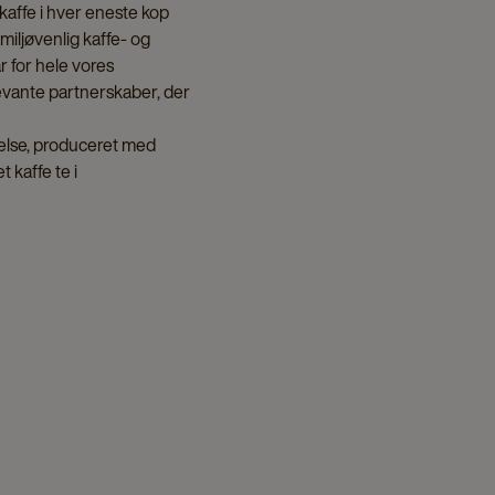
 kaffe i hver eneste kop
miljøvenlig kaffe- og
r for hele vores
levante partnerskaber, der
ndelse, produceret med
 kaffe te i