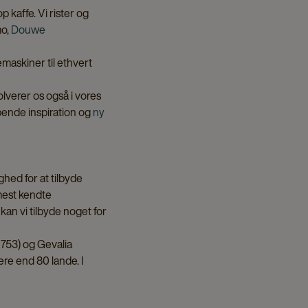
 kaffe. Vi rister og
mo,
Douwe
femaskiner til ethvert
olverer os også i vores
bende inspiration og
ny
ighed for at tilbyde
mest kendte
an vi tilbyde noget for
1753) og Gevalia
ere end 80 lande. I