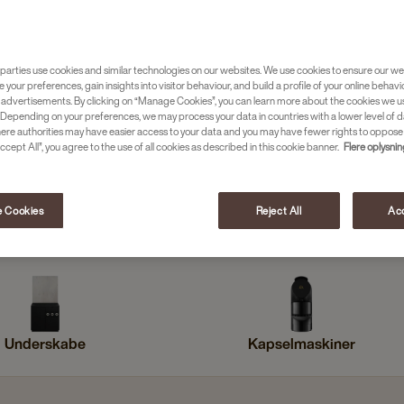
parties use cookies and similar technologies on our websites. We use cookies to ensure our we
e your preferences, gain insights into visitor behaviour, and build a profile of your online behavi
 advertisements. By clicking on “Manage Cookies”, you can learn more about the cookies we u
Depending on your preferences, we may process your data in countries with a lower level of d
here authorities may have easier access to your data and you may have fewer rights to oppose
ccept All”, you agree to the use of all cookies as described in this cookie banner.
Flere oplysni
 Cookies
Reject All
Acc
atiske espressomaskiner
Manuelle espressomaskiner
Underskabe
Kapselmaskiner