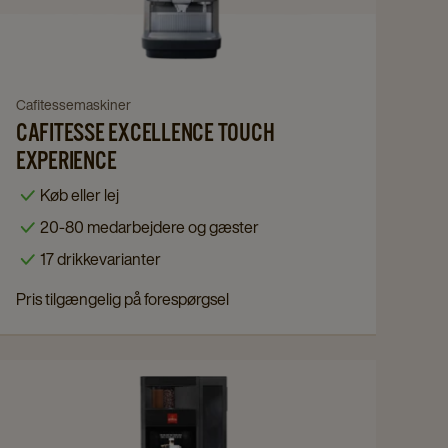
Touch
Experience
details
page
Navigate
Cafitessemaskiner
CAFITESSE EXCELLENCE TOUCH
to
Cafitesse
EXPERIENCE
Excellence
Køb eller lej
Touch
20-80 medarbejdere og gæster
Experience
17 drikkevarianter
details
page
Pris tilgængelig på forespørgsel
Navigate
to
Helbønne