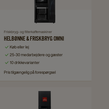
&
Friskbryg
Omni
details
page
Navigate
Friskbryg- og filterkaffemaskiner
HELBØNNE & FRISKBRYG OMNI
to
Helbønne
Køb eller lej
&
25-30 medarbejdere og gæster
Friskbryg
10 drikkevarianter
Omni
details
Pris tilgængelig på forespørgsel
page
Navigate
to
Cafitesse