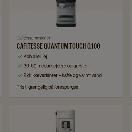
Quantum
Touch
Q100
details
page
Navigate
Cafitessemaskiner
CAFITESSE QUANTUM TOUCH Q100
to
Cafitesse
Køb eller lej
Quantum
30-50 medarbejdere og gæster
Touch
2 drikkevarianter – kaffe og varmt vand
Q100
details
Pris tilgængelig på forespørgsel
page
Navigate
to
Bolero