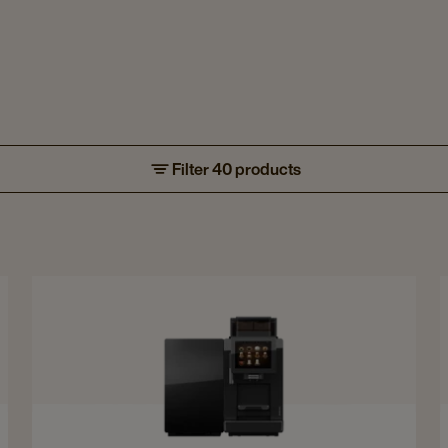
Filter 40 products
Navigate
to
Franke
A300
details
page