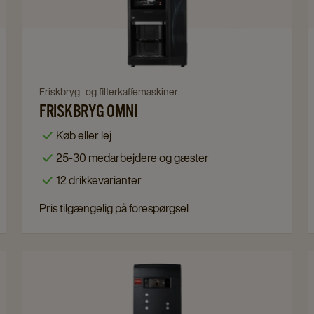
Omni
details
page
Navigate
Friskbryg- og filterkaffemaskiner
FRISKBRYG OMNI
to
Friskbryg
Køb eller lej
Omni
25-30 medarbejdere og gæster
details
12 drikkevarianter
page
Pris tilgængelig på forespørgsel
Navigate
to
Cafitesse