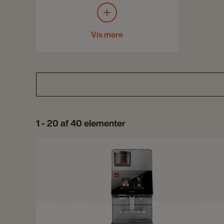
Vis mere
1 - 20 af 40 elementer
Navigate
to
W100
details
page