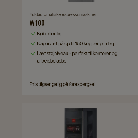
Navigate
Fuldautomatiske espressomaskiner
W100
to
W100
Køb eller lej
details
Kapacitet på op til 150 kopper pr. dag
page
Lavt støjniveau - perfekt til kontorer og
arbejdspladser
Pris tilgængelig på forespørgsel
Navigate
to
Cafitesse
Omni