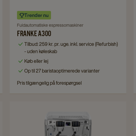
Navigate
Trender nu
to
Fuldautomatiske espressomaskiner
Franke
FRANKE A300
A300
Tilbud: 259 kr. pr. uge. inkl. service (Refurbish)
details
- uden køleskab
page
Køb eller lej
Op til 27 baristaoptimerede varianter
Pris tilgængelig på forespørgsel
Navigate
to
Astoria
Core