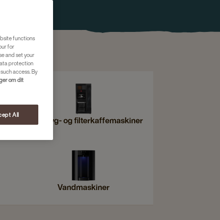
bsite functions
our for
se and set your
ata protection
 such access. By
nger om dit
ept All
Friskbryg- og filterkaffemaskiner
Vandmaskiner