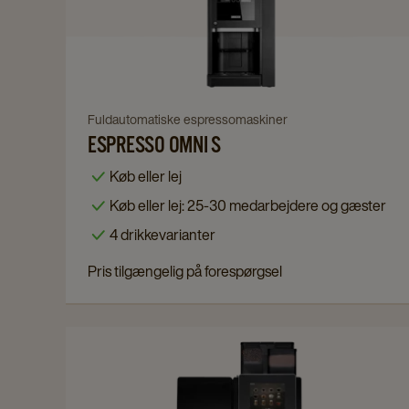
Omni
S
details
page
Navigate
Fuldautomatiske espressomaskiner
ESPRESSO OMNI S
to
Espresso
Køb eller lej
Omni
Køb eller lej: 25-30 medarbejdere og gæster
S
4 drikkevarianter
details
page
Pris tilgængelig på forespørgsel
Navigate
to
Franke