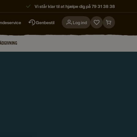
Vi står klar til at hjælpe dig på 79 31 38 38
ndeservice
Genbestil
Log ind
Go
Go
to
to
favorites
cart
RÅDGIVNING
page
page