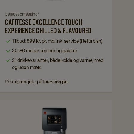
Chilled
&
Navigate
Cafitessemaskiner
Flavoured
CAFITESSE EXCELLENCE TOUCH
to
details
Cafitesse
EXPERIENCE CHILLED & FLAVOURED
page
Excellence
Tilbud: 899 kr. pr. md. inkl service (Refurbish)
Touch
20-80 medarbejdere og gæster
Experience
21 drikkevarianter, både kolde og varme, med
Chilled
og uden mælk.
&
Flavoured
Pris tilgængelig på forespørgsel
details
page
Navigate
to
Cafitesse
Excellence