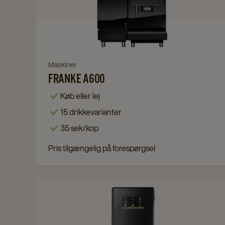
A600
details
page
Navigate
Maskiner
FRANKE A600
to
Franke
Køb eller lej
A600
15 drikkevarianter
details
35 sek/kop
page
Pris tilgængelig på forespørgsel
Navigate
to
Bolero