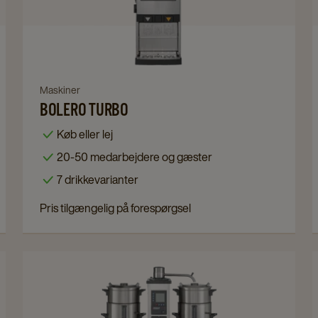
Turbo
details
page
Navigate
Maskiner
BOLERO TURBO
to
Bolero
Køb eller lej
Turbo
20-50 medarbejdere og gæster
details
7 drikkevarianter
page
Pris tilgængelig på forespørgsel
Navigate
to
Bonamat