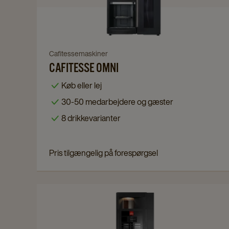
details
page
Navigate
Cafitessemaskiner
CAFITESSE OMNI
to
Cafitesse
Køb eller lej
Omni
30-50 medarbejdere og gæster
details
8 drikkevarianter
page
Pris tilgængelig på forespørgsel
Navigate
to
Espresso