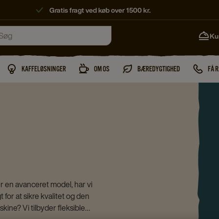
Gratis fragt ved køb over 1500 kr.
Ku
KAFFELØSNINGER
OM OS
BÆREDYGTIGHED
FÅ 
ler en avanceret model, har vi
for at sikre kvalitet og den
ine? Vi tilbyder fleksible