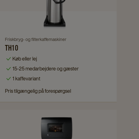
details
page
Navigate
Friskbryg- og filterkaffemaskiner
TH10
to
TH10
Køb eller lej
details
15-25 medarbejdere og gæster
page
1 kaffevariant
Pris tilgængelig på forespørgsel
Navigate
to
Cafitesse