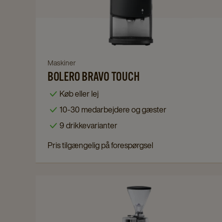
Bravo
Touch
details
page
Navigate
Maskiner
BOLERO BRAVO TOUCH
to
Bolero
Køb eller lej
Bravo
10-30 medarbejdere og gæster
Touch
9 drikkevarianter
details
page
Pris tilgængelig på forespørgsel
Navigate
to
Super