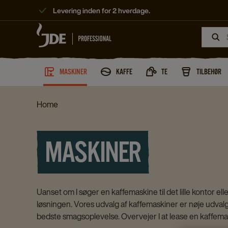
Levering inden for 2 hverdage.
MASKINER
KAFFE
TE
TILBEHØR
Home
MASKINER
Uanset om I søger en kaffemaskine til det lille kontor el
løsningen. Vores udvalg af kaffemaskiner er nøje udvalgt 
bedste smagsoplevelse. Overvejer I at lease en kaffemask