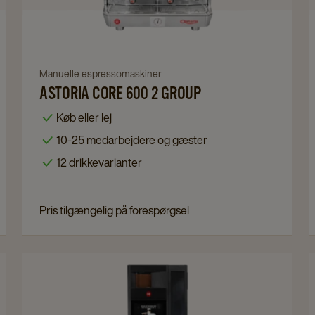
600
2
Group
details
Navigate
Manuelle espressomaskiner
page
ASTORIA CORE 600 2 GROUP
to
Astoria
Køb eller lej
Core
10-25 medarbejdere og gæster
600
12 drikkevarianter
2
Group
details
Pris tilgængelig på forespørgsel
page
Navigate
to
Friskbryg