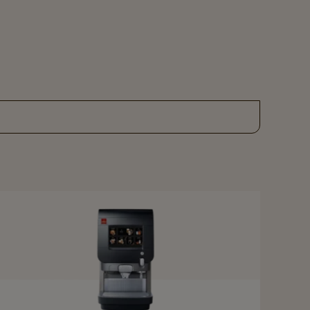
Navigate
to
Cafitesse
Excellence
Touch
Experience