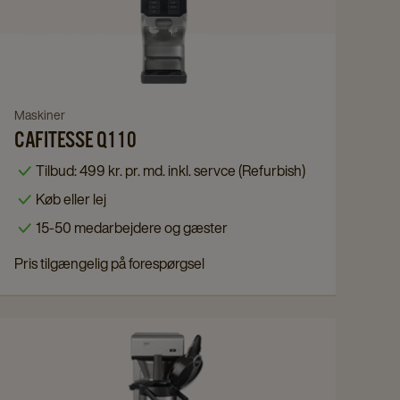
Q110
details
page
Navigate
Maskiner
CAFITESSE Q110
to
Cafitesse
Tilbud: 499 kr. pr. md. inkl. servce (Refurbish)
Q110
Køb eller lej
details
15-50 medarbejdere og gæster
page
Pris tilgængelig på forespørgsel
Navigate
to
TH10