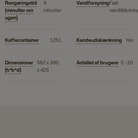
Rengøringstid
4
Vandforsyning
Fast
(minutter om
minutter
vandtilslutnin
ugen)
Kaffecontainer
1,25 L
Kandeudskænkning
Yes
Dimensioner
562 x 390
Antallet af brugere
5 - 20
(h*b*d)
x 426