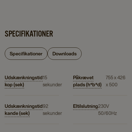
SPECIFIKATIONER
Specifikationer
Downloads
Udskænkningstid
15
Påkrævet
755 x 426
kop (sek)
sekunder
plads (h*b*d)
x 500
Udskænkningstid
92
Eltilslutning
230V
kande (sek)
sekunder
50/60Hz