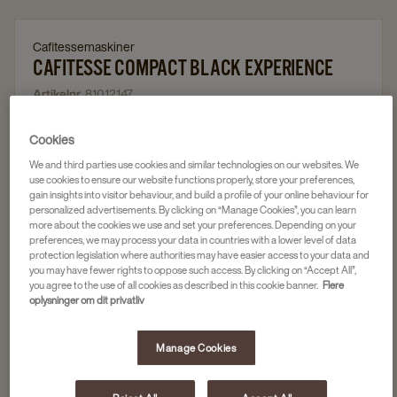
Cafitessemaskiner
CAFITESSE COMPACT BLACK EXPERIENCE
Artikelnr.
81012147
Køb eller lej
Cookies
5-20 medarbejdere og gæster
We and third parties use cookies and similar technologies on our websites. We
use cookies to ensure our website functions properly, store your preferences,
2 drikkevarianter – kaffe og varmt vand
gain insights into visitor behaviour, and build a profile of your online behaviour for
personalized advertisements. By clicking on “Manage Cookies”, you can learn
Op til 140 kopper kaffe i timen
more about the cookies we use and set your preferences. Depending on your
preferences, we may process your data in countries with a lower level of data
Minimal rengøringstid
protection legislation where authorities may have easier access to your data and
you may have fewer rights to oppose such access. By clicking on “Accept All”,
you agree to the use of all cookies as described in this cookie banner.
Flere
oplysninger om dit privatliv
N/A
Manage Cookies
Anmod om et tilbud