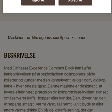
Reject All
Accept All
Få mere information
Maskinens unikke egenskaber
Specifikationer
BESKRIVELSE
Med Cafitesse Excellence Compact Black kan I løfte
kaffeoplevelsen på arbejdspladsen og imponere både
kolleger og kunder med en konsekvent lækker og fyldig kop
kaffe – hver eneste gang. Denne maskine er designet til at
levere effektivitet, præcision og kompromisløs kvalitet, uanset
om I serverer kaffe i kopper eller kander. Derudover har den
et separat udtag til varmt vand, så I nemt kan tilbyde te eller
andre varme drikke. En pålidelig kaffeløsning, der gør