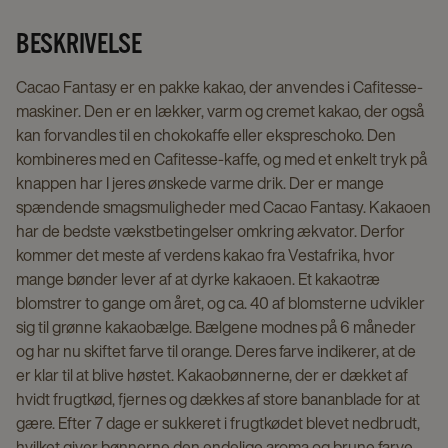
page
page
BESKRIVELSE
Cacao Fantasy er en pakke kakao, der anvendes i Cafitesse-
maskiner. Den er en lækker, varm og cremet kakao, der også
kan forvandles til en chokokaffe eller ekspreschoko. Den
kombineres med en Cafitesse-kaffe, og med et enkelt tryk på
knappen har I jeres ønskede varme drik. Der er mange
spændende smagsmuligheder med Cacao Fantasy. Kakaoen
har de bedste vækstbetingelser omkring ækvator. Derfor
kommer det meste af verdens kakao fra Vestafrika, hvor
mange bønder lever af at dyrke kakaoen. Et kakaotræ
blomstrer to gange om året, og ca. 40 af blomsterne udvikler
sig til grønne kakaobælge. Bælgene modnes på 6 måneder
og har nu skiftet farve til orange. Deres farve indikerer, at de
er klar til at blive høstet. Kakaobønnerne, der er dækket af
hvidt frugtkød, fjernes og dækkes af store bananblade for at
gære. Efter 7 dage er sukkeret i frugtkødet blevet nedbrudt,
hvilket giver bønnerne den endelige aroma og brune farve.