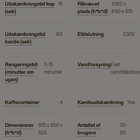
Udskænkningstid kop
15
Påkrævet
1060 x
(sek)
plads (h*b*d)
650 x 575
Udskænkningstid
60
Eltilslutning
230V
kande (sek)
Rengøringstid
3-15
Vandforsyning
Fast
(minutter om
minutter
vandtilslutnin
ugen)
Kaffecontainer
4
Kandeudskænkning
Yes
Dimensioner
875 x 550 x
Antallet af
30 -
(h*b*d)
525
brugere
50