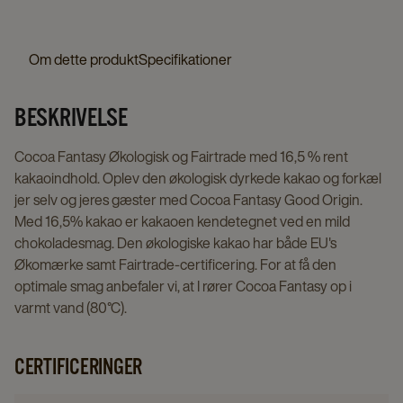
flødeerstatningspulver
details
details
page
page
Om dette produkt
Specifikationer
BESKRIVELSE
Cocoa Fantasy Økologisk og Fairtrade med 16,5 % rent
kakaoindhold. Oplev den økologisk dyrkede kakao og forkæl
jer selv og jeres gæster med Cocoa Fantasy Good Origin.
Med 16,5% kakao er kakaoen kendetegnet ved en mild
chokoladesmag. Den økologiske kakao har både EU's
Økomærke samt Fairtrade-certificering. For at få den
optimale smag anbefaler vi, at I rører Cocoa Fantasy op i
varmt vand (80°C).
CERTIFICERINGER