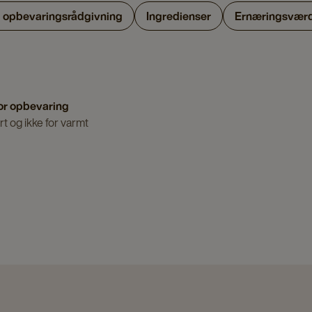
g opbevaringsrådgivning
Ingredienser
Ernæringsværd
or opbevaring
t og ikke for varmt