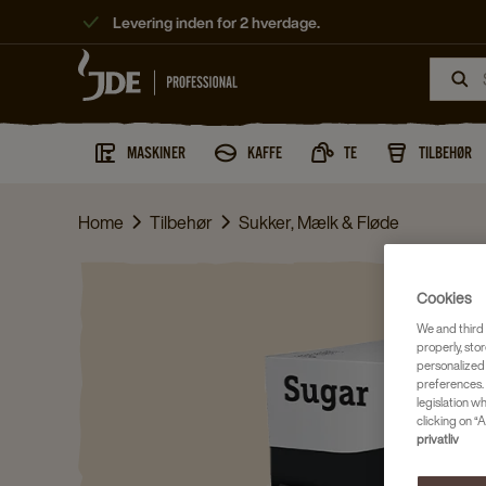
Levering inden for 2 hverdage.
MASKINER
KAFFE
TE
TILBEHØR
Home
Tilbehør
Sukker, Mælk & Fløde
Cookies
We and third 
properly, stor
personalized
preferences. 
legislation w
clicking on “A
privatliv