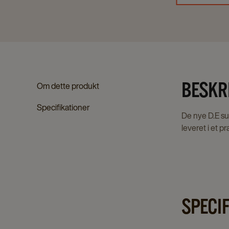
BESKR
Om dette produkt
Specifikationer
De nye D.E suk
leveret i et p
SPECI