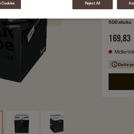
Intet spild
 Cookies
Reject All
Acc
500 sticks
169,83
Midlertid
Dette pr