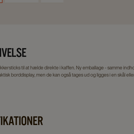
IVELSE
kersticks til at hælde direkte i kaffen. Ny emballage - samme indhold
raktisk borddisplay, men de kan også tages ud og ligges i en skål ell
FIKATIONER