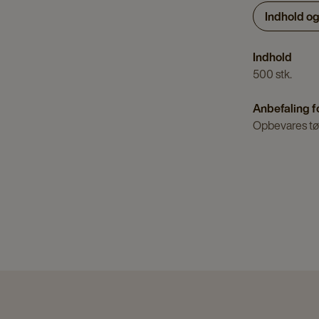
Indhold o
Indhold
500 stk.
Anbefaling f
Opbevares tør