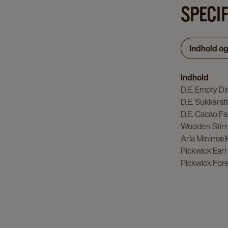
SPECI
Indhold o
Indhold
D.E. Empty Di
D.E. Sukkerst
D.E. Cacao Fa
Wooden Stirri
Arla Minimælk
Pickwick Earl
Pickwick Fore