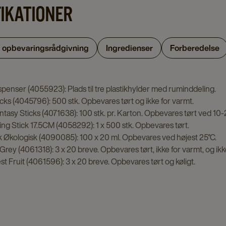
FIKATIONER
g opbevaringsrådgivning
Ingredienser
Forberedelse
spenser (4055923): Plads til tre plastikhylder med ruminddeling.
icks (4045796): 500 stk. Opbevares tørt og ikke for varmt.
ntasy Sticks (4071638): 100 stk. pr. Karton. Opbevares tørt ved 10-
ng Stick 17.5CM (4058292): 1 x 500 stk. Opbevares tørt.
 Økologisk (4090085): 100 x 20 ml. Opbevares ved højest 25°C.
 Grey (4061318): 3 x 20 breve. Opbevares tørt, ikke for varmt, og i
st Fruit (4061596): 3 x 20 breve. Opbevares tørt og køligt.