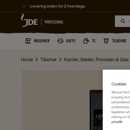
Levering inden for 2 hverdage.
MASKINER
KAFFE
TE
TILBEHØR
Home
Tilbehør
Kander, Bakker, Porcelæn & Glas
Cookies
We and third 
properly, stor
personalized
preferences. 
legislation w
clicking on “A
privatliv