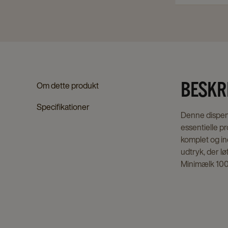
BESKR
Om dette produkt
Specifikationer
Denne dispense
essentielle p
komplet og in
udtryk, der lø
Minimælk 100x