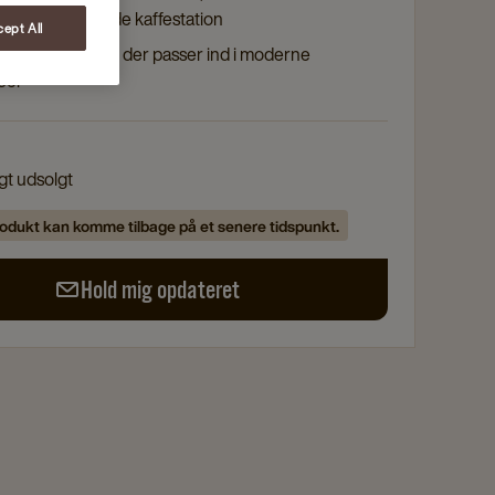
el og indbydende kaffestation
ept All
g praktisk design, der passer ind i moderne
jøer
igt udsolgt
odukt kan komme tilbage på et senere tidspunkt.
Hold mig opdateret