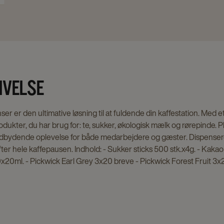
IVELSE
r er den ultimative løsning til at fuldende din kaffestation. Med et
rodukter, du har brug for: te, sukker, økologisk mælk og rørepinde.
dbydende oplevelse for både medarbejdere og gæster. Dispenseren 
fter hele kaffepausen. Indhold: - Sukker sticks 500 stk.x4g. - Kakao
20ml. - Pickwick Earl Grey 3x20 breve - Pickwick Forest Fruit 3x