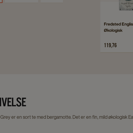
Navigate
Fredsted Engli
Økologisk
to
Fredsted
119,76
English
Breakfast
Økologisk
details
page
IVELSE
Grey er en sort te med bergamotte. Det er en fin, mild økologisk Ear