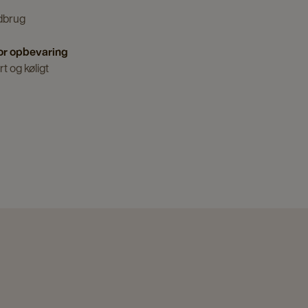
dbrug
or opbevaring
t og køligt