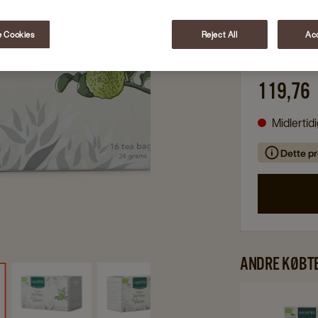
Økologisk
 Cookies
Reject All
Acc
6 x 16 brev
119,76
Midlertid
Dette pr
ANDRE KØBT