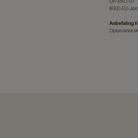
DK-EKO-01
IKKE-EU-Jor
Anbefaling f
Opbevares tør