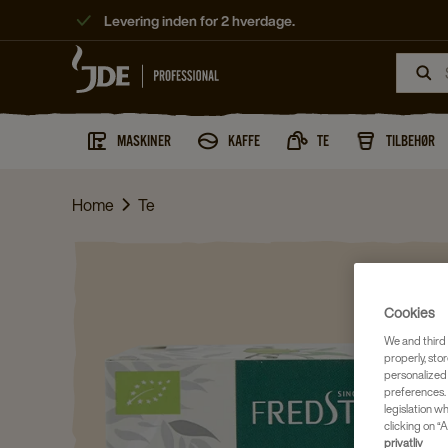
Levering inden for 2 hverdage.
MASKINER
KAFFE
TE
TILBEHØR
Home
Te
Cookies
We and third 
properly, stor
personalized
preferences. 
legislation w
clicking on “A
privatliv