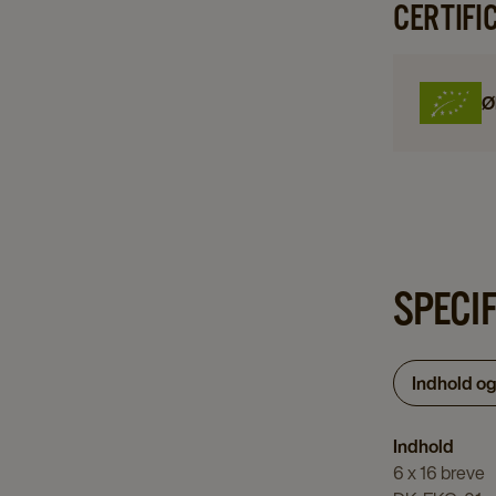
CERTIFI
Ø
SPECI
Indhold o
Indhold
6 x 16 breve