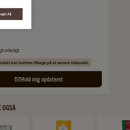
ept All
e
igt udsolgt
odukt kan komme tilbage på et senere tidspunkt.
Hold mig opdateret
E OGSÅ
Navigate
Navigate