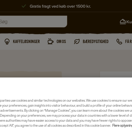
Gratis fragt ved køb over 1500 kr.
Ku
KAFFELØSNINGER
OM OS
BÆREDYGTIGHED
FÅ 
Te
FREDST
Artikelnr.
402
parties use cookies and similar technologies on our websites. We use cookies to ensure our we
e your preferences, gain insights into visitor behaviour, and build a profile of your online behavi
 advertisements. By clicking on “Manage Cookies”, you can learn more about the cookies we u
Med smag
Depending on your preferences, we may process your data in countries with a lower level of d
here authorities may have easier access to your data and you may have fewer rights to oppose
Sort te
ccept All”, you agree to the use of all cookies as described in this cookie banner.
Flere oplysni