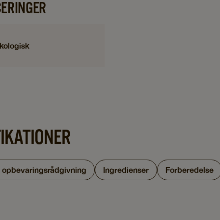
CERINGER
kologisk
FIKATIONER
g opbevaringsrådgivning
Ingredienser
Forberedelse