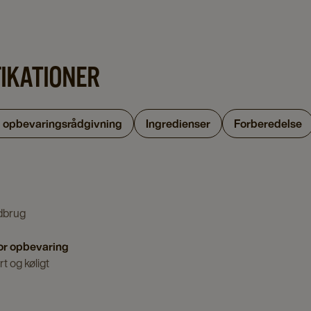
FIKATIONER
g opbevaringsrådgivning
Ingredienser
Forberedelse
dbrug
or opbevaring
t og køligt