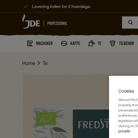
Levering inden for 2 hverdage.
MASKINER
KAFFE
TE
TILBEHØR
Home
Te
Cookies
We and third 
properly, stor
personalized
preferences. 
legislation w
clicking on “A
privatliv