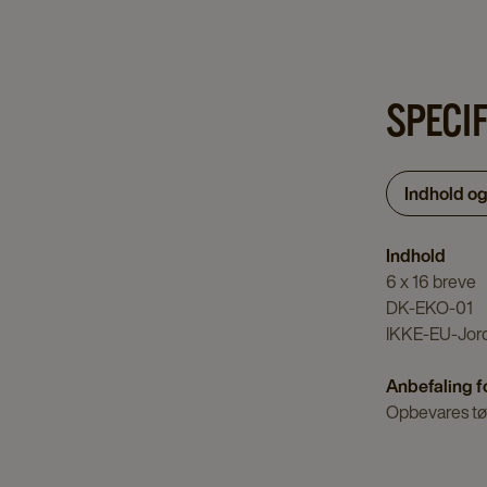
SPECI
Indhold o
Indhold
6 x 16 breve
DK-EKO-01
IKKE-EU-Jor
Anbefaling f
Opbevares tør