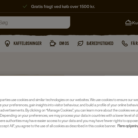
Gratis fragt ved køb over 1500 kr.
Ku
KAFFELØSNINGER
OM OS
BÆREDYGTIGHED
FÅ 
Te
FREDST
parties use cookies and similar technologies on our websites. We use cookies to ensure our we
ØKOLOG
e your preferences, gain insights into visitor behaviour, and build a profile of your online behavi
 advertisements. By clicking on “Manage Cookies”, you can learn more about the cookies we u
Artikelnr.
402
Depending on your preferences, we may process your data in countries with a lower level of d
here authorities may have easier access to your data and you may have fewer rights to oppose
ccept All”, you agree to the use of all cookies as described in this cookie banner.
Flere oplysni
Fyldig og