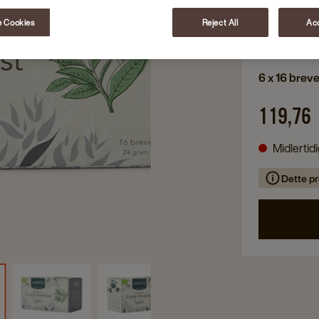
Sort te
 Cookies
Reject All
Acc
Økologisk
6 x 16 brev
119,76
Midlertid
Dette pr