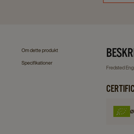
BESKR
Om dette produkt
Specifikationer
Fredsted Engl
CERTIFI
Ø