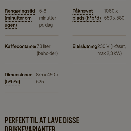
Rengøringstid
5-8
Påkrævet
1060 x
(minutter om
minutter
plads (h*b*d)
550 x 580
ugen)
pr. dag
Kaffecontainer
7,3 liter
Eltilslutning
230 V (1-faset,
(beholder)
max 2,3 kW)
Dimensioner
875 x 450 x
(h*b*d)
525
PERFEKT TIL AT LAVE DISSE
DRIKKEVARIANTER