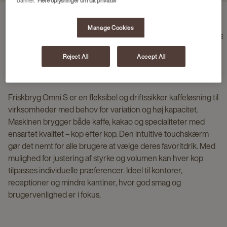
banner.
Flere oplysninger om dit privatliv
Manage Cookies
Maskinens unikke egenskaber
Specifikationer
Drikkevariante
Reject All
Accept All
BESKRIVELSE
Friskbryg Omni S er en fleksibel og driftssikker kaffeløsning til
virksomheder med behov for variation og høj kapacitet.
Maskinen brygger både kaffe, kakao og specialiteter med
ensartet kvalitet – kop efter kop. Den intuitive touchskærm
gør det nemt for alle brugere at vælge deres favoritdrik. Med
mulighed for justering af styrke og volumen kan hver kop
tilpasses individuelle præferencer. Ideel til kontorer,
receptioner og mindre kantiner, hvor god smag og
brugervenlighed er i fokus.