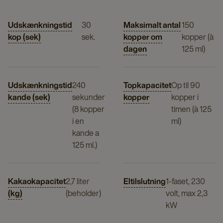
Udskænkningstid
30
Maksimalt antal
150
kop (sek)
sek.
kopper om
kopper (à
dagen
125 ml)
Udskænkningstid
240
Topkapacitet
Op til 90
kande (sek)
sekunder
kopper
kopper i
(8 kopper
timen (à 125
i en
ml)
kande a
125 ml.)
Kakaokapacitet
2,7 liter
Eltilslutning
1-faset, 230
(kg)
(beholder)
volt, max 2,3
kW