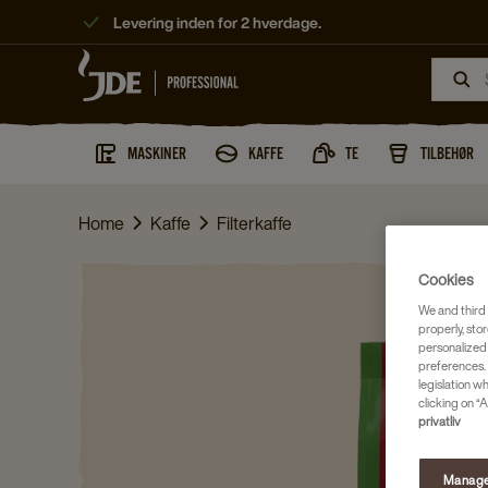
Levering inden for 2 hverdage.
MASKINER
KAFFE
TE
TILBEHØR
Home
Kaffe
Filterkaffe
Cookies
We and third 
properly, stor
personalized
preferences. 
legislation w
clicking on “A
privatliv
Manage