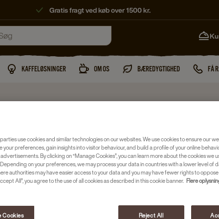
Gratis fragt ved køb over 1500 kr.
Ku
KAFFELØSNINGER
OM OS
BÆREDYGTIGHED
FÅ 
Filterkaffe
parties use cookies and similar technologies on our websites. We use cookies to ensure our we
GEVALI
e your preferences, gain insights into visitor behaviour, and build a profile of your online behavi
 advertisements. By clicking on “Manage Cookies”, you can learn more about the cookies we u
ØKOLOG
Depending on your preferences, we may process your data in countries with a lower level of d
here authorities may have easier access to your data and you may have fewer rights to oppose
ccept All”, you agree to the use of all cookies as described in this cookie banner.
Flere oplysni
Artikelnr.
407
Balancere
 Cookies
Reject All
Acc