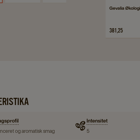
Navigate
Gevalia Økologi
to
Gevalia
381,25
Økologisk
Instant
details
page
RISTIKA
gsprofil
Intensitet
anceret og aromatisk smag
5