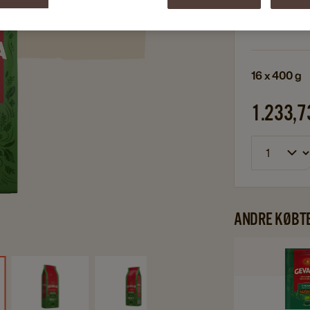
Økologisk 
Perfekt ti
16 x 400 g
1.233,7
ANDRE KØBT