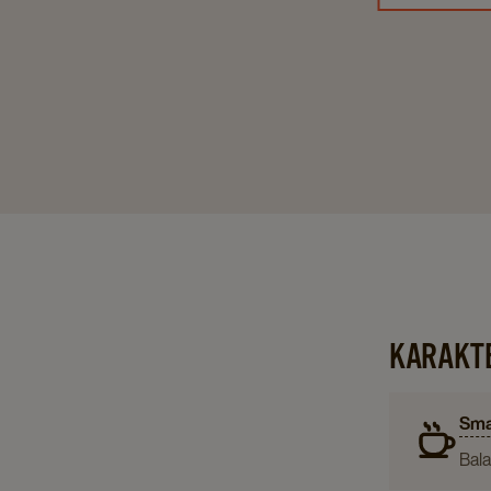
KARAKTE
Sma
Bal