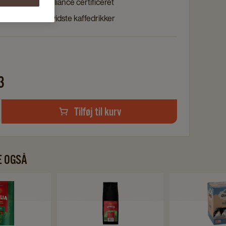
og Rainforest Alliance certificeret
l den kvalitetsbevidste kaffedrikker
3
Tilføj til kurv
E OGSÅ
Navigate
Navigate
to
to
Gevalia
Gevalia