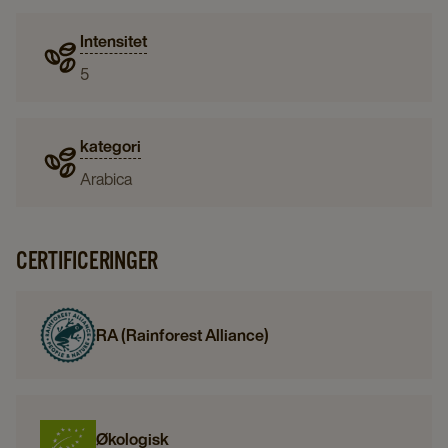
Intensitet
5
kategori
Arabica
CERTIFICERINGER
RA (Rainforest Alliance)
Økologisk