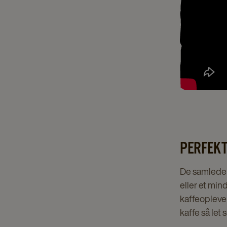
PERFEKT
De samlede o
eller et min
kaffeoplevel
kaffe så let