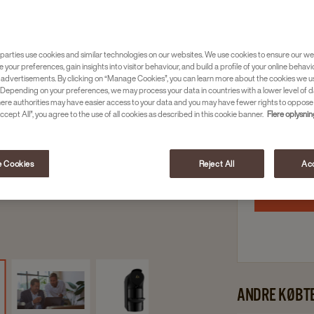
Kaffe og 
Få 100 kap
og prisen 
parties use cookies and similar technologies on our websites. We use cookies to ensure our we
Bakke samt
e your preferences, gain insights into visitor behaviour, and build a profile of your online behavi
 advertisements. By clicking on “Manage Cookies”, you can learn more about the cookies we u
Depending on your preferences, we may process your data in countries with a lower level of d
here authorities may have easier access to your data and you may have fewer rights to oppose
N/A
ccept All”, you agree to the use of all cookies as described in this cookie banner.
Flere oplysni
Få på lag
 Cookies
Reject All
Acc
ANDRE KØBT