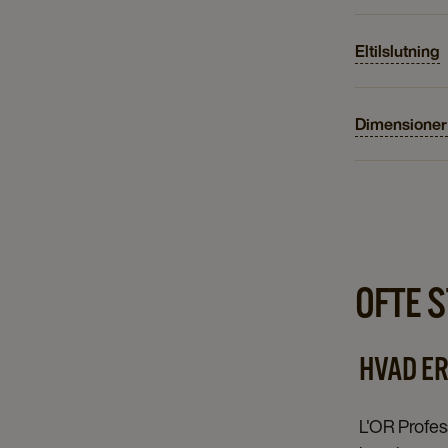
Eltilslutning
Dimensioner
OFTE 
HVAD ER
L'OR Profes