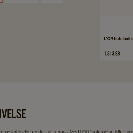
Navigate
L'OR hotelbakk
to
L'OR
1.313,88
hotelbakke
details
page
IVELSE
esso kaffe eller en delikat Lungo – Med L’OR Professional Mini kaps