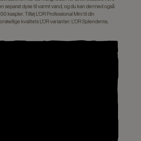
 en separat dyse til varmt vand, og du kan dermed også
0 kaspler. Tilføj L'OR Professional Mini til din
rskellige kvalitets L’OR varianter: L'OR Splendente,