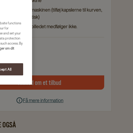
te fra samme maskine
sler ved køb af maskinen (tilføj kapslerne til kurven,
trækkes automatisk)
bsite functions
 produkter på billedet medfølger ikke.
our for
se and set your
ata protection
 such access. By
nger om dit
er
ept All
Anmod om et tilbud
Få mere information
E OGSÅ