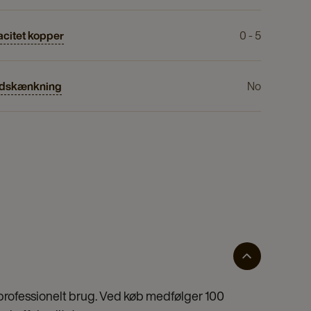
citet kopper
0 - 5
dskænkning
No
 professionelt brug. Ved køb medfølger 100