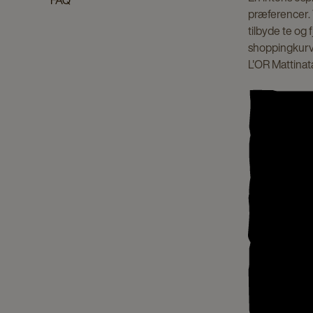
FAQ
præferencer. 
tilbyde te og 
shoppingkurv 
L'OR Mattinat