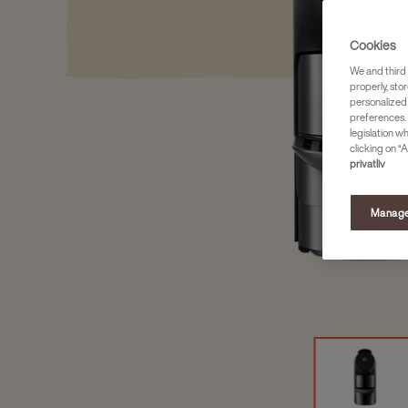
Cookies
We and third 
properly, stor
personalized
preferences. 
legislation w
clicking on “A
privatliv
Manage