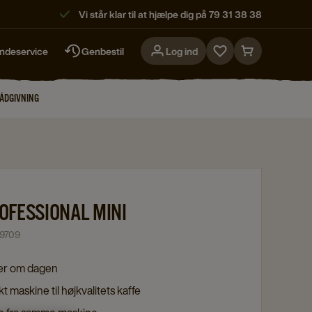
Vi står klar til at hjælpe dig på 79 31 38 38
ndeservice
Genbestil
Log ind
Go
Go
to
to
favorites
cart
RÅDGIVNING
page
page
OFESSIONAL MINI
9709
per om dagen
 maskine til højkvalitets kaffe