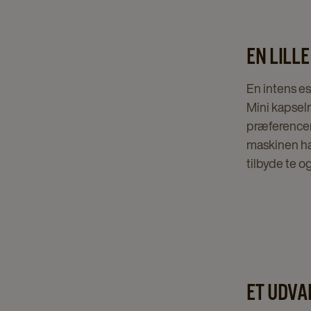
EN LILL
En intens es
Mini kapselm
præferencer.
maskinen ha
tilbyde te o
ET UDVA