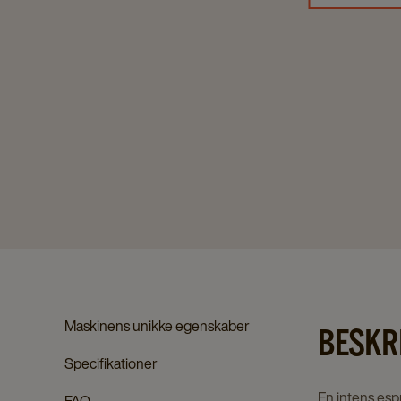
Maskinens unikke egenskaber
BESKR
Specifikationer
En intens espr