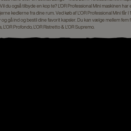
Vil du også tilbyde en kop te? L’OR Professional Mini maskinen har
fjerne kedlerne fra dine rum. Ved køb af L'OR Professional Mini får I 10
og gå ind og bestil dine favorit kapsler. Du kan vælge mellem fem fo
a, L'OR Profondo, L'OR Ristretto & L'OR Supremo.