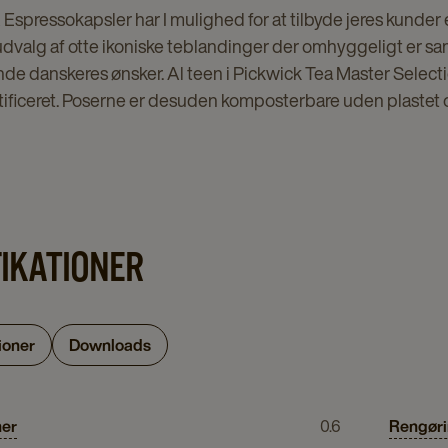
Espressokapsler har I mulighed for at tilbyde jeres kunder 
dvalg af otte ikoniske teblandinger der omhyggeligt er sam
de danskeres ønsker. Al teen i Pickwick Tea Master Selecti
tificeret. Poserne er desuden komposterbare uden plastet og
FIKATIONER
ioner
Downloads
ner
0.6
Rengøri