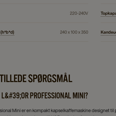
220-240V
Topkapa
 (h*b*d)
240 x 100 x 350
Kandeu
STILLEDE SPØRGSMÅL
 L&#39;OR PROFESSIONAL MINI?
sional Mini er en kompakt kapselkaffemaskine designet til