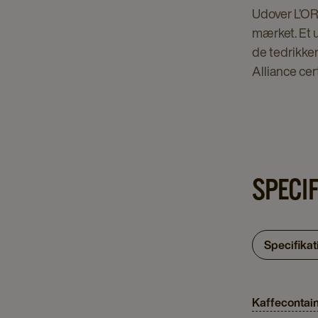
Udover L’OR 
mærket. Et u
de tedrikken
Alliance cer
SPECI
Specifikat
Kaffecontai