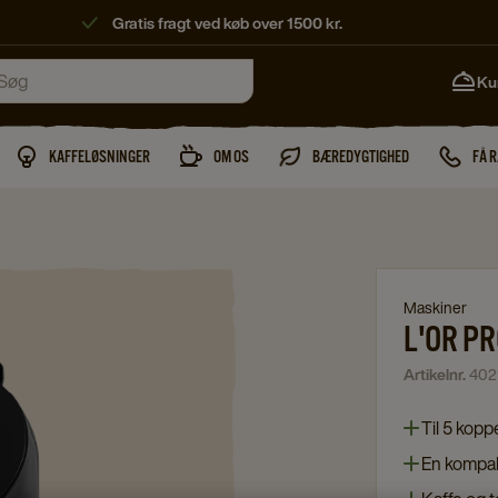
Gratis fragt ved køb over 1500 kr.
Ku
KAFFELØSNINGER
OM OS
BÆREDYGTIGHED
FÅ 
Maskiner
L'OR PR
Artikelnr.
402
Til 5 kop
En kompakt