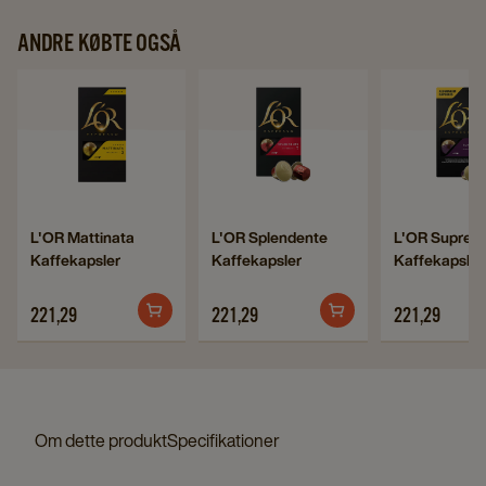
ANDRE KØBTE OGSÅ
Navigate
Navigate
Na
to
to
to
L'OR
L'OR
L'
Mattinata
Splendente
Su
Kaffekapsler
Kaffekapsler
Ka
Navigate
Navigate
Navigate
L'OR Mattinata
L'OR Splendente
L'OR Suprem
details
details
de
Kaffekapsler
Kaffekapsler
Kaffekapsler
to
to
to
page
page
pa
L'OR
L'OR
L'OR
221,29
221,29
221,29
Mattinata
Splendente
Supremo
Kaffekapsler
Kaffekapsler
Kaffekapsl
details
details
details
page
page
page
Om dette produkt
Specifikationer