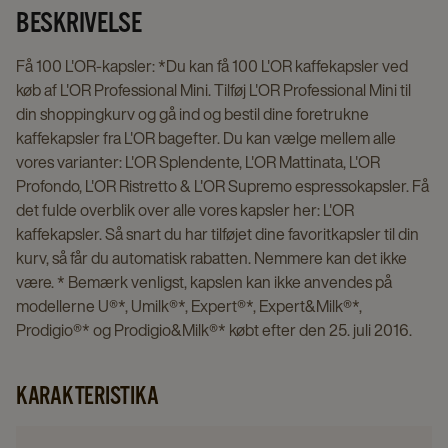
BESKRIVELSE
Få 100 L'OR-kapsler: *Du kan få 100 L'OR kaffekapsler ved
køb af L'OR Professional Mini. Tilføj L'OR Professional Mini til
din shoppingkurv og gå ind og bestil dine foretrukne
kaffekapsler fra L'OR bagefter. Du kan vælge mellem alle
vores varianter: L'OR Splendente, L'OR Mattinata, L'OR
Profondo, L'OR Ristretto & L'OR Supremo espressokapsler. Få
det fulde overblik over alle vores kapsler her: L'OR
kaffekapsler. Så snart du har tilføjet dine favoritkapsler til din
kurv, så får du automatisk rabatten. Nemmere kan det ikke
være. * Bemærk venligst, kapslen kan ikke anvendes på
modellerne U®*, Umilk®*, Expert®*, Expert&Milk®*,
Prodigio®* og Prodigio&Milk®* købt efter den 25. juli 2016.
KARAKTERISTIKA