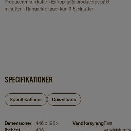
Producerer kun kaffe + En kop kaffe produceres på 6
minutter + Rengøring tager kun 3-5 minutter
SPECIFIKATIONER
Specifikationer
Downloads
Dimensioner
446 x 198 x
Vandforsyning
Fast
(h*b*d)
406
vandtilslutnin