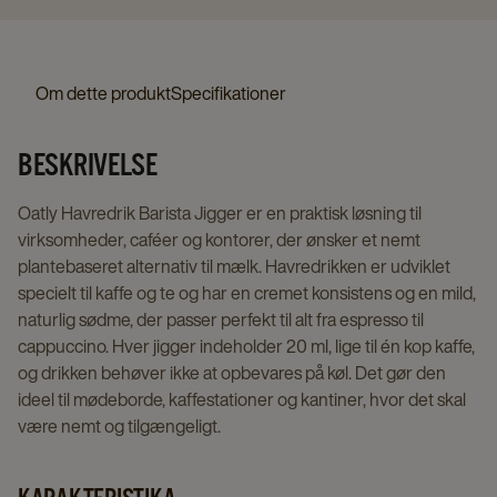
Om dette produkt
Specifikationer
BESKRIVELSE
Oatly Havredrik Barista Jigger er en praktisk løsning til
virksomheder, caféer og kontorer, der ønsker et nemt
plantebaseret alternativ til mælk. Havredrikken er udviklet
specielt til kaffe og te og har en cremet konsistens og en mild,
naturlig sødme, der passer perfekt til alt fra espresso til
cappuccino. Hver jigger indeholder 20 ml, lige til én kop kaffe,
og drikken behøver ikke at opbevares på køl. Det gør den
ideel til mødeborde, kaffestationer og kantiner, hvor det skal
være nemt og tilgængeligt.