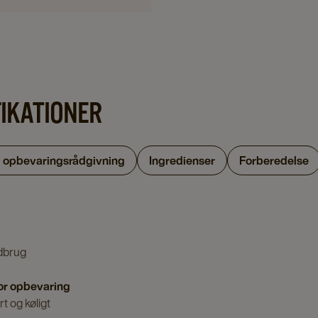
FIKATIONER
g opbevaringsrådgivning
Ingredienser
Forberedelse
dbrug
or opbevaring
t og køligt