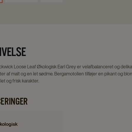
IVELSE
kwick Loose Leaf Økologisk Earl Grey er velafbalanceret og delikat.
r af malt og en let sødme. Bergamotolien tilføjer en pikant og b
let og frisk karakter.
CERINGER
kologisk