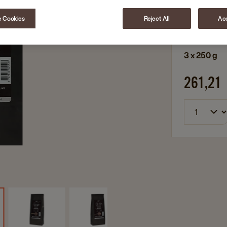
Tradition
Fyldig
 Cookies
Reject All
Acc
3 x 250 g
261,21