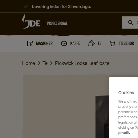
Levering inden for 2 hverdage.
MASKINER
KAFFE
TE
TILBEHØR
Home
Te
Pickwick Loose Leaf løs te
Cookies
We and third 
properly, stor
personalized
preferences. 
legislation w
clicking on “A
privatliv