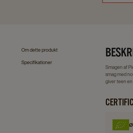
BESKR
Om dette produkt
Specifikationer
Smagen af Pic
smag med note
giver teen en 
CERTIFI
Ø