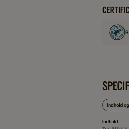
CERTIFI
R
SPECI
Indhold o
Indhold
12 x 20 breve