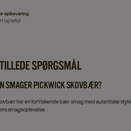
or opbevaring
t og køligt
STILLEDE SPØRGSMÅL
N SMAGER PICKWICK SKOVBÆR?
ovbær har en forfriskende bær-smag med autentiske stykk
tens smagsoplevelse.