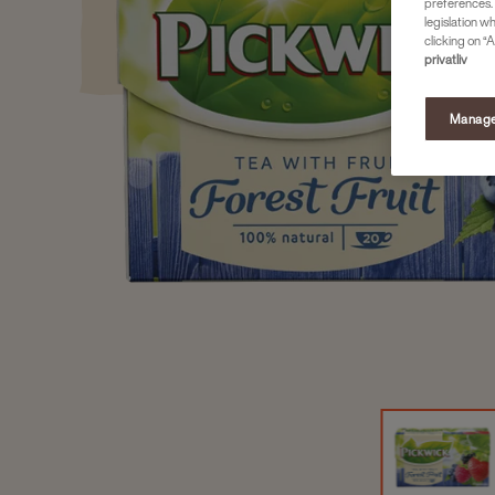
preferences. 
legislation w
clicking on “A
privatliv
Manage