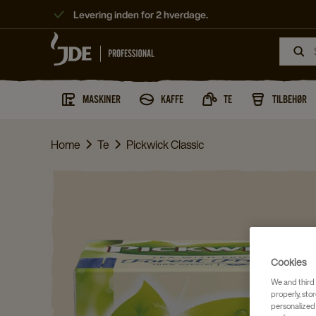
Levering inden for 2 hverdage.
MASKINER
KAFFE
TE
TILBEHØR
Home
Te
Pickwick Classic
Cookies
We and third 
properly, stor
personalized