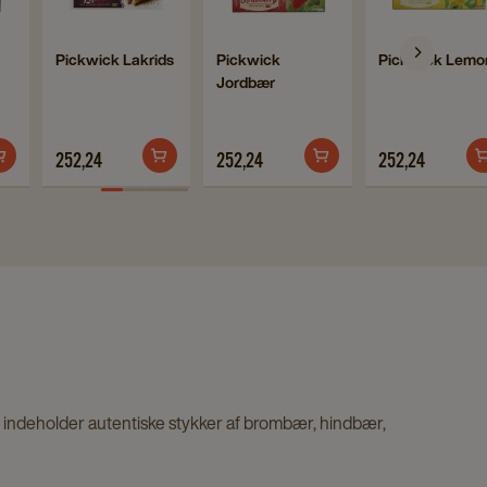
wick
Pickwick
Pickwick
Pickw
Lakrids
Jordbær
Lemo
Navigate
Navigate
Navigate
Pickwick Lakrids
Pickwick
Pickwick Lemo
details
details
detail
Jordbær
to
to
to
ls
page
page
page
Pickwick
Pickwick
Pickwick
Lakrids
Jordbær
Lemon
252,24
252,24
252,24
details
details
details
page
page
page
 indeholder autentiske stykker af brombær, hindbær,