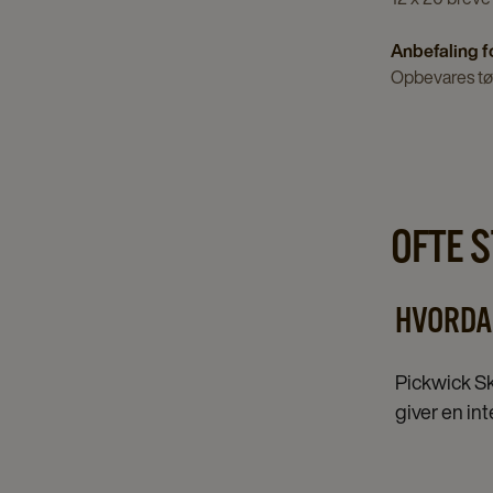
Anbefaling f
Opbevares tør
OFTE 
HVORDA
Pickwick Sk
giver en in