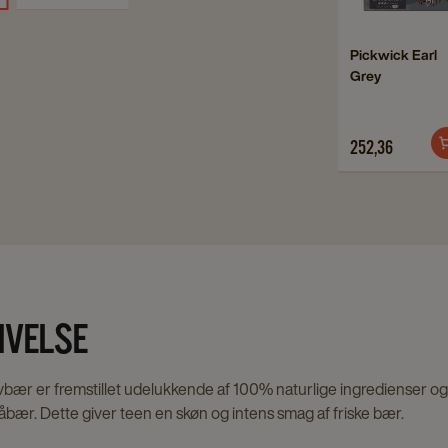
Pick
Earl
Navigate
Pickwick Earl
Grey
Grey
to
detai
Pickwick
page
Earl
252,36
Grey
details
page
IVELSE
bær er fremstillet udelukkende af 100% naturlige ingredienser og
åbær. Dette giver teen en skøn og intens smag af friske bær.