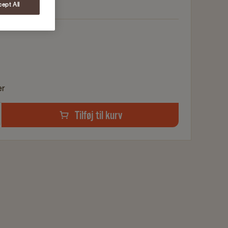
ekande
ept All
er
Tilføj til kurv