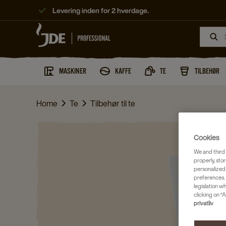
Levering inden for 2 hverdage.
MASKINER
KAFFE
TE
TILBEHØR
Home
Te
Tilbehør til te
Cookies
We and third 
properly, stor
personalized
preferences. 
legislation w
clicking on “A
privatliv