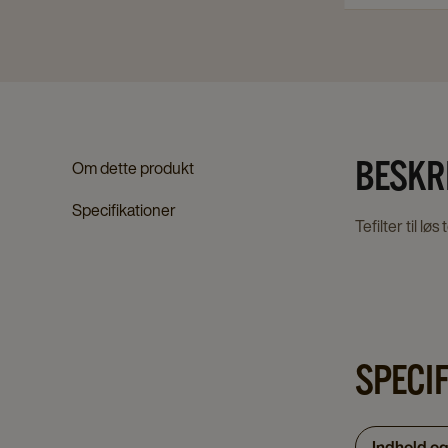
BESKR
Om dette produkt
Specifikationer
Tefilter til l
SPECI
Indhold o