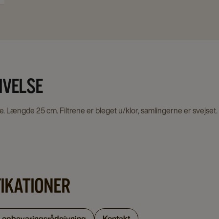
IVELSE
øs te. Længde 25 cm. Filtrene er bleget u/klor, samlingerne er svejset.
FIKATIONER
g opbevaringsrådgivning
Kontakt