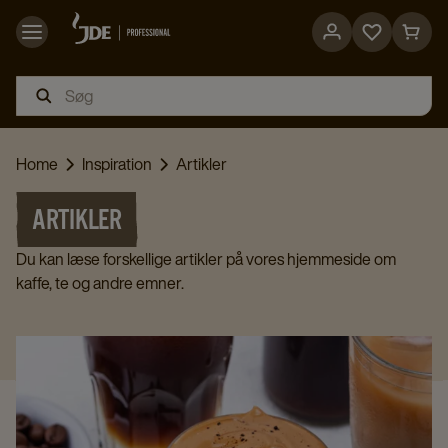
Go
Go
to
to
favorites
cart
page
page
Home
Inspiration
Artikler
ARTIKLER
Du kan læse forskellige artikler på vores hjemmeside om
kaffe, te og andre emner.