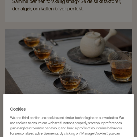
Samme bønner, forskellig smag? Se de seks faktorer,
der afgør, om kaffen bliver perfekt.
Cookies
We and third parties use cookies and similar technologies on our websites. We
use cookies to ensure our website functions properly, store your preferences,
gain insights into visitor behaviour, and build a profile of your online behaviour
for personalized advertisements. By clicking on “Manage Cookies”, you can