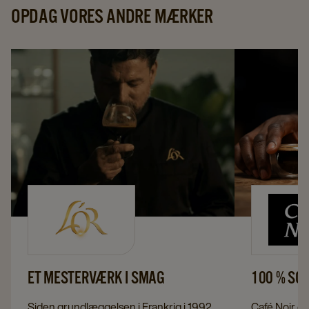
OPDAG VORES ANDRE MÆRKER
ET MESTERVÆRK I SMAG
100 % SOR
Siden grundlæggelsen i Frankrig i 1992
Café Noir er