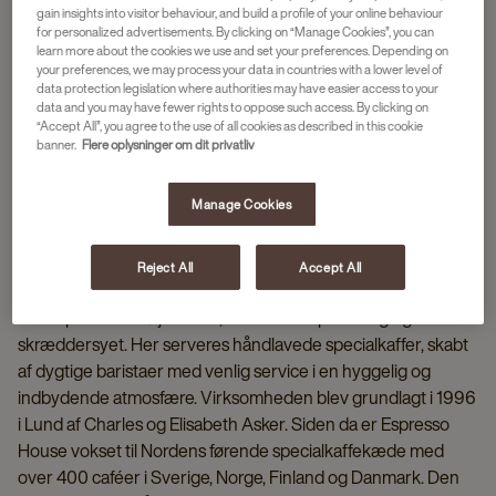
gain insights into visitor behaviour, and build a profile of your online behaviour
for personalized advertisements. By clicking on “Manage Cookies”, you can
learn more about the cookies we use and set your preferences. Depending on
your preferences, we may process your data in countries with a lower level of
data protection legislation where authorities may have easier access to your
data and you may have fewer rights to oppose such access. By clicking on
“Accept All”, you agree to the use of all cookies as described in this cookie
banner.
Flere oplysninger om dit privatliv
Manage Cookies
OM ESPRESSO HOUSE
Reject All
Accept All
Espresso House har en klar ambition: at levere en
kaffeoplevelse i høj kvalitet, der er både personlig og
skræddersyet. Her serveres håndlavede specialkaffer, skabt
af dygtige baristaer med venlig service i en hyggelig og
indbydende atmosfære. Virksomheden blev grundlagt i 1996
i Lund af Charles og Elisabeth Asker. Siden da er Espresso
House vokset til Nordens førende specialkaffekæde med
over 400 caféer i Sverige, Norge, Finland og Danmark. Den