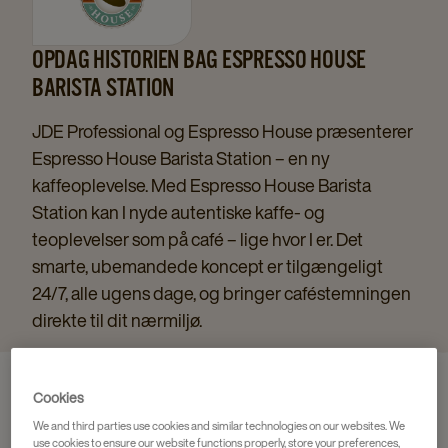
OPDAG HISTORIEN BAG ESPRESSO HOUSE
BARISTA STATION
JDE Professional og Espresso House præsenterer
Espresso House Barista Station – en ny
kaffeoplevelse. Med Espresso House Barista
Station kan I nyde autentiske kaffe- og
teoplevelser som på café – lige hvor I er. Det
smarte, ubemandede koncept er tilgængeligt
24/7, alle ugens dage, og bringer caféstemningen
direkte til dit nærmiljø.
Cookies
We and third parties use cookies and similar technologies on our websites. We
use cookies to ensure our website functions properly, store your preferences,