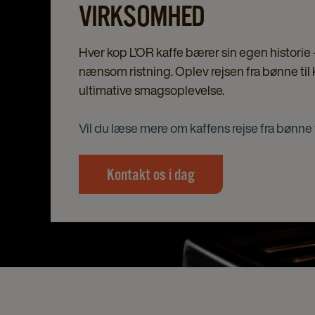
VIRKSOMHED
Hver kop L’OR kaffe bærer sin egen historie – 
nænsom ristning. Oplev rejsen fra bønne til
ultimative smagsoplevelse.
Vil du læse mere om kaffens rejse fra bønne t
Kontakt os i dag