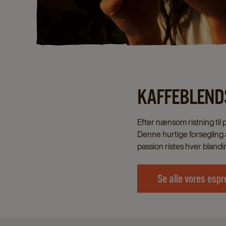
KAFFEBLENDS
Efter nænsom ristning til
Denne hurtige forsegling a
passion ristes hver blandin
Se alle vores esp