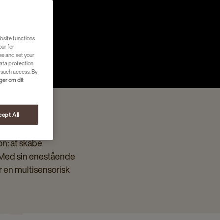
bsite functions
our for
se and set your
ata protection
 such access. By
nger om dit
ept All
on: at skabe
 Med sin enestående
er en multisensorisk