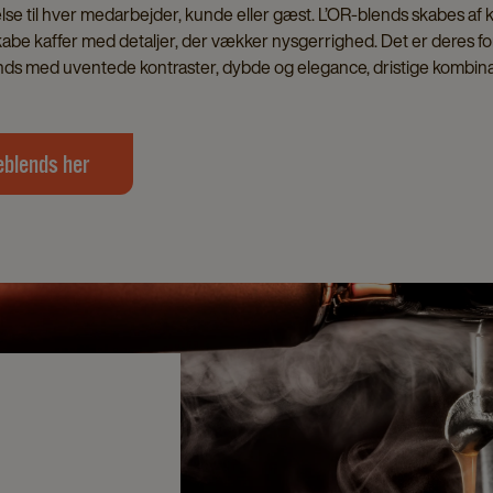
else til hver medarbejder, kunde eller gæst. L’OR-blends skabes af 
skabe kaffer med detaljer, der vækker nysgerrighed. Det er deres for
lends med uventede kontraster, dybde og elegance, dristige kombin
eblends her