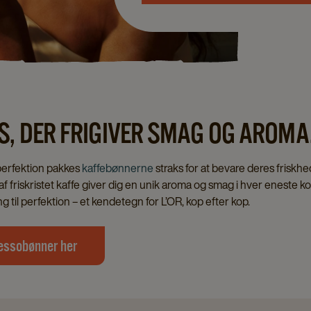
, DER FRIGIVER SMAG OG AROMA
 perfektion pakkes
kaffebønnerne
straks for at bevare deres friskhe
f friskristet kaffe giver dig en unik aroma og smag i hver eneste 
g til perfektion – et kendetegn for L’OR, kop efter kop.
ressobønner her