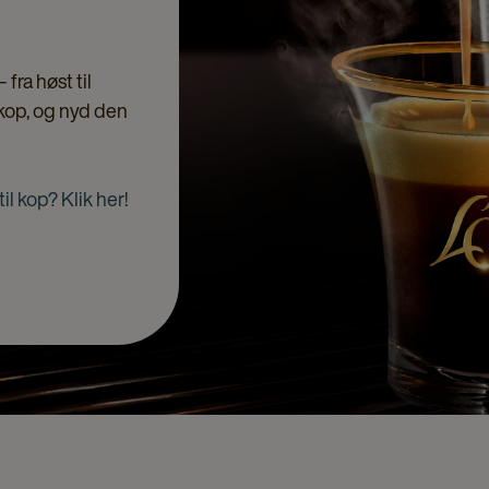
fra høst til
 kop, og nyd den
il kop? Klik her!