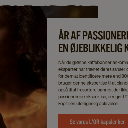
ÅR AF PASSIONER
EN ØJEBLIKKELIG
Når de grønne kaffebønner ankommer,
eksperter har trænet deres sanser o
for dem at identificere mere end 80
bruger denne ekspertise til at bla
også til at frasortere bønner, der ik
passionerede ekspertise, der gør L’
kop til en uforlignelig oplevelse.
Se vores L'OR kapsler her