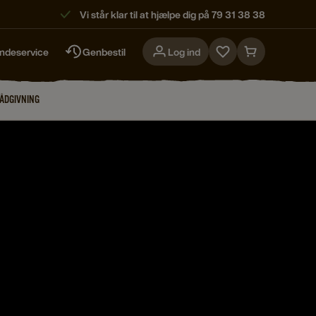
Vi står klar til at hjælpe dig på 79 31 38 38
ndeservice
Genbestil
Log ind
Go
Go
to
to
favorites
cart
RÅDGIVNING
page
page