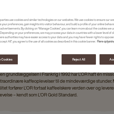
parties use cookies and similar technologies on our websites. We use cookies to ensure our we
e your preferences, gain insights into visitor behaviour, and build a profile of your online behavi
 advertisements. By clicking on “Manage Cookies”, you can learn more about the cookies we u
Depending on your preferences, we may process your data in countries with a lower level of d
here authorities may have easier access to your data and you may have fewer rights to oppose
ccept All”, you agree to the use of all cookies as described in this cookie banner.
Flere oplysni
 Cookies
Reject All
Acc
DAG HISTORIEN OM L'OR
en grundlæggelsen i Frankrig i 1992 har L'OR haft én missi
traordinære kaffeoplevelser til de mindeværdige stunder.
litet forfører L'OR fortsat kaffeelskere verden over og lever
evelse – kendt som L'OR Gold Standard.