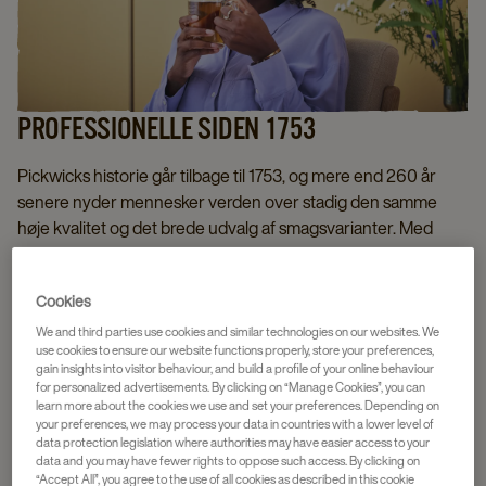
PROFESSIONELLE SIDEN 1753
Pickwicks historie går tilbage til 1753, og mere end 260 år
senere nyder mennesker verden over stadig den samme
høje kvalitet og det brede udvalg af smagsvarianter. Med
vores JDE Professional produktlinje tilbyder vi et rigt udvalg af
te, der passer til ethvert øjeblik.
Cookies
We and third parties use cookies and similar technologies on our websites. We
use cookies to ensure our website functions properly, store your preferences,
gain insights into visitor behaviour, and build a profile of your online behaviour
Udforsk vores te-sortiment
for personalized advertisements. By clicking on “Manage Cookies”, you can
learn more about the cookies we use and set your preferences. Depending on
your preferences, we may process your data in countries with a lower level of
data protection legislation where authorities may have easier access to your
data and you may have fewer rights to oppose such access. By clicking on
“Accept All”, you agree to the use of all cookies as described in this cookie