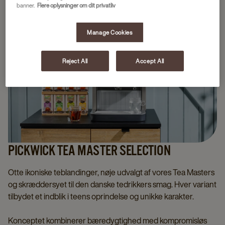
banner.
Flere oplysninger om dit privatliv
Manage Cookies
Reject All
Accept All
PICKWICK TEA MASTER SELECTION
Otte ikoniske teblandinger, nøje udvalgt af vores Tea Masters
og skræddersyet til den danske tedrikkers smag. Hver variant
tilbydet et indblik i teens oprindelse og unikke karakter.
Konceptet kombinerer bæredygtighed med kompromisløs