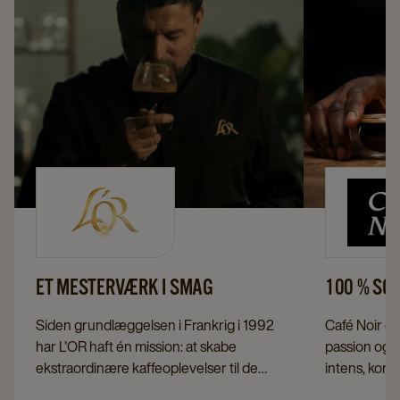
ET MESTERVÆRK I SMAG
100 % SOR
Siden grundlæggelsen i Frankrig i 1992
Café Noir er
har L'OR haft én mission: at skabe
passion og r
ekstraordinære kaffeoplevelser til de
intens, komp
mindeværdige stunder. Med sin
der værdsæt