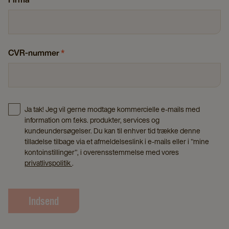
CVR-nummer
*
Ja tak! Jeg vil gerne modtage kommercielle e-mails med
information om f.eks. produkter, services og
kundeundersøgelser. Du kan til enhver tid trække denne
tilladelse tilbage via et afmeldelseslink i e-mails eller i "mine
kontoinstillinger", i overensstemmelse med vores
privatlivspolitik
.
Indsend