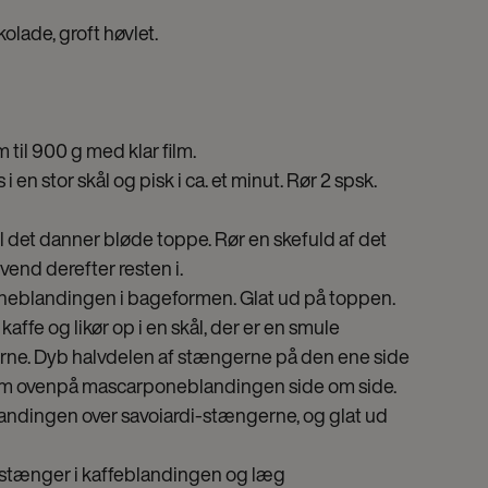
olade, groft høvlet.
il 900 g med klar film.
en stor skål og pisk i ca. et minut. Rør 2 spsk.
 til det danner bløde toppe. Rør en skefuld af det
end derefter resten i.
neblandingen i bageformen. Glat ud på toppen.
ffe og likør op i en skål, der er en smule
rne. Dyb halvdelen af stængerne på den ene side
dem ovenpå mascarponeblandingen side om side.
ndingen over savoiardi-stængerne, og glat ud
-stænger i kaffeblandingen og læg