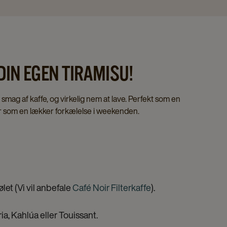
DIN EGEN TIRAMISU!
smag af kaffe, og virkelig nem at lave. Perfekt som en
er som en lækker forkælelse i weekenden.
ølet (Vi vil anbefale
Café Noir Filterkaffe
).
aria, Kahlúa eller Touissant.