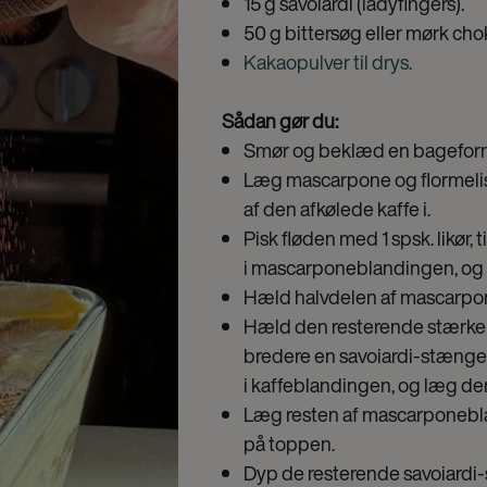
15 g savoiardi (ladyfingers).
50 g bittersøg eller mørk chok
Kakaopulver til drys.
Sådan gør du:
Smør og beklæd en bageform t
Læg mascarpone og flormelis i 
af den afkølede kaffe i.
Pisk fløden med 1 spsk. likør,
i mascarponeblandingen, og v
Hæld halvdelen af mascarpo
Hæld den resterende stærke ka
bredere en savoiardi-stænge
i kaffeblandingen, og læg 
Læg resten af mascarponebla
på toppen.
Dyp de resterende savoiardi