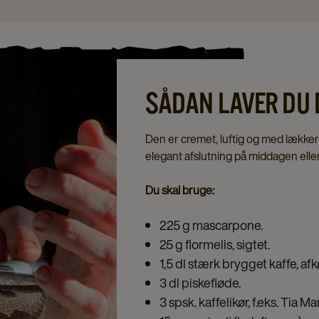
SÅDAN LAVER DU 
Den er cremet, luftig og med lækker 
elegant afslutning på middagen ell
Du skal bruge:
225 g mascarpone.
25 g flormelis, sigtet.
1,5 dl stærk brygget kaffe, afk
3 dl piskefløde.
3 spsk. kaffelikør, f.eks. Tia M