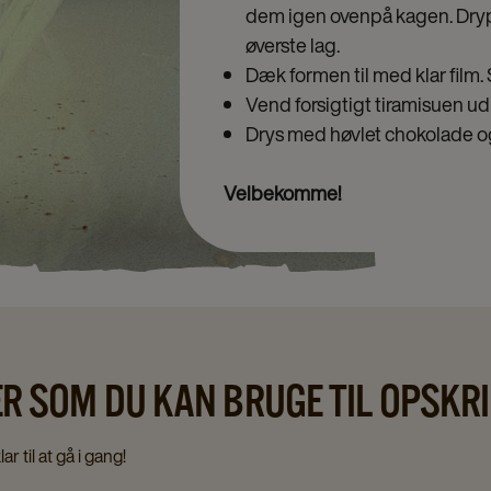
dem igen ovenpå kagen. Dryp 
øverste lag.
Dæk formen til med klar film. S
Vend forsigtigt tiramisuen ud
Drys med høvlet chokolade o
Velbekomme!
R SOM DU KAN BRUGE TIL OPSKRI
r til at gå i gang!