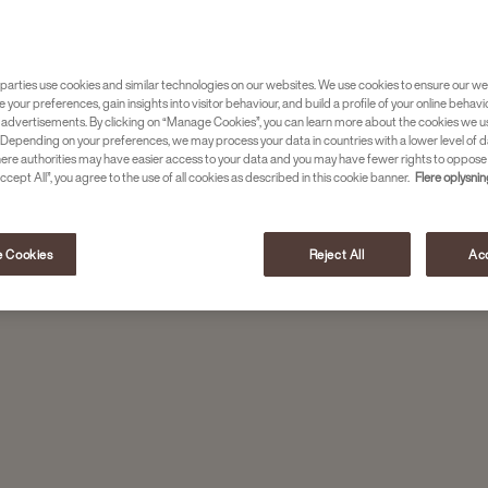
n er en sand klassiker.
parties use cookies and similar technologies on our websites. We use cookies to ensure our we
e your preferences, gain insights into visitor behaviour, and build a profile of your online behavi
 advertisements. By clicking on “Manage Cookies”, you can learn more about the cookies we u
Depending on your preferences, we may process your data in countries with a lower level of d
here authorities may have easier access to your data and you may have fewer rights to oppose
ccept All”, you agree to the use of all cookies as described in this cookie banner.
Flere oplysni
 Cookies
Reject All
Acc