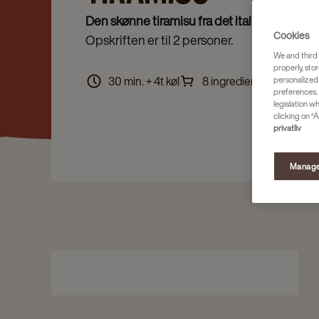
Den skønne tiramisu fra det italienske køkke
Cookies
Opskriften er til 2 personer.
We and third 
properly, stor
30 min. + 4t køl
8 ingredienser
personalized
preferences. 
legislation w
clicking on “A
privatliv
Manage