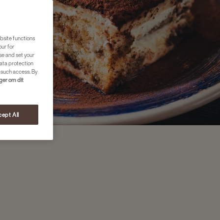
bsite functions
our for
se and set your
ata protection
 such access. By
nger om dit
ept All