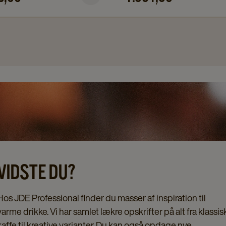
page
VIDSTE DU?
Hos JDE Professional finder du masser af inspiration til
varme drikke. Vi har samlet lækre opskrifter på alt fra klassis
kaffe til kreative varianter. Du kan også opdage nye