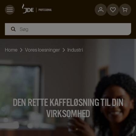
Go
Go
to
to
favorites
cart
page
page
Home
Vores loesninger
Industri
DEN RETTE KAFFELØSNING TIL DIN
VIRKSOMHED