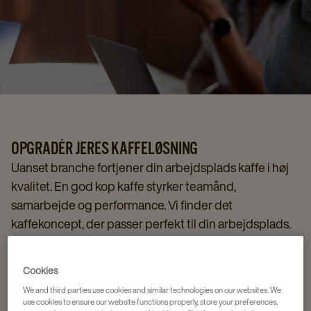
OPGRADÉR JERES KAFFELØSNING
Uanset branche fortjener din arbejdsplads kaffe i høj
kvalitet. En god kop kaffe styrker teamånd,
samarbejde og performance. Vi finder det
kaffekoncept, der passer perfekt til din arbejdsplads.
Få rådgivning
Cookies
We and third parties use cookies and similar technologies on our websites. We
use cookies to ensure our website functions properly, store your preferences,