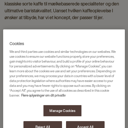
klassiske sorte kaffe til mælkebaserede specialiteter og den
ultimative baristakvalitet. Uanset hvilken kaffeoplevelse I
ønsker at tilbyde, har vi et koncept, der passer til jer.
Cookies
We and third parties use cookies and similar technologies on our websites. We
use cookies to ensure our website functions properly, store your preferences,
gain insights into visitor behaviour, and build a profile of your online behaviour
for personalized advertisements. By clicking on “Manage Cookies”, you can
learn more about the cookies we use and set your preferences. Depending on
your preferences, we may process your data in countries with a lower level of
data protection legislation where authorities may have easier access to your
data and you may have fewer rights to oppose such access. By clicking on
“Accept All”, you agree to the use of all cookies as described in this cookie
banner.
Flere oplysninger om dit privatliv
Manage Cookies
Reject All
Accept All