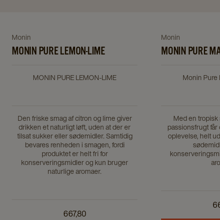
Navigate
Navigate
to
to
Monin
Navigate
Navigate
Monin
Monin
MONIN
Pure
to
MONIN PURE LEMON-LIME
to
MONIN PURE M
PURE
Mango
MONIN
Monin
LEMON-
Passion
PURE
Pure
MONIN PURE LEMON-LIME
Monin Pure
LIME
details
LEMON-
Mango
details
page
LIME
Passion
page
details
details
Den friske smag af citron og lime giver
Med en tropisk
drikken et naturligt løft, uden at der er
passionsfrugt får 
page
page
tilsat sukker eller sødemidler. Samtidig
oplevelse, helt ud
bevares renheden i smagen, fordi
sødemidl
produktet er helt fri for
konserveringsmid
konserveringsmidler og kun bruger
ar
naturlige aromaer.
6
667,80