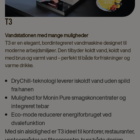
T3
Vandstationen med mange muligheder
T3 er en elegant, bordintegreret vandmaskine designet til
moderne arbejdsmiljøer. Den tilbyder koldt vand, koldt vand
med brus og varmt vand – perfekt til både forfriskninger og
varme drikke.
DryChill-teknologi leverer iskoldt vand uden spild
fra hanen
Mulighed for Monin Pure smagskoncentrater og
integreret tebar
Eco-mode reducerer energiforbruget ved
dvalefunktion
Med sin alsidighed er T3 ideel til kontorer, restauranter,
venteområder og fitnesscentre, hvor både design,