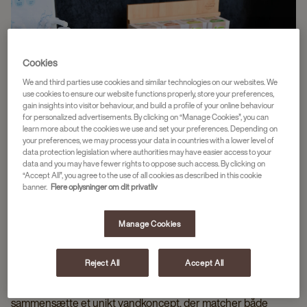
Cookies
We and third parties use cookies and similar technologies on our websites. We
use cookies to ensure our website functions properly, store your preferences,
gain insights into visitor behaviour, and build a profile of your online behaviour
for personalized advertisements. By clicking on “Manage Cookies”, you can
learn more about the cookies we use and set your preferences. Depending on
your preferences, we may process your data in countries with a lower level of
data protection legislation where authorities may have easier access to your
data and you may have fewer rights to oppose such access. By clicking on
“Accept All”, you agree to the use of all cookies as described in this cookie
banner.
Flere oplysninger om dit privatliv
SKRÆDDERSY DIT EGET VANDUNIVERS
Manage Cookies
Med vores fleksible vandstationer kan du kombinere
Experience Tea Time, Experience Flavoured Water og
Reject All
Accept All
Hydrate præcis, som det passer til din virksomhed. Uanset om
du vælger vandmaskinen T3 eller E4, får du mulighed for at
sammensætte et unikt vandkoncept, der matcher både