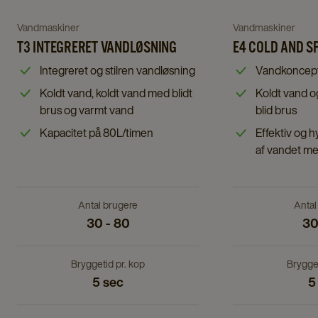
to
to
E4
Navigate
Navigate
Vandmaskiner
Vandmaskiner
T3
COLD
to
T3 INTEGRERET VANDLØSNING
to
E4 COLD AND S
integreret
AND
T3
E4
Integreret og stilren vandløsning
Vandkoncept 
vandløsning
SPARKLI
integreret
COLD
Koldt vand, koldt vand med blidt
Koldt vand o
details
details
vandløsning
AND
brus og varmt vand
blid brus
page
page
details
SPARKLING
Kapacitet på 80L/timen
Effektiv og h
page
details
af vandet me
page
Antal brugere
Antal
30 - 80
30
Bryggetid pr. kop
Brygget
5 sec
5