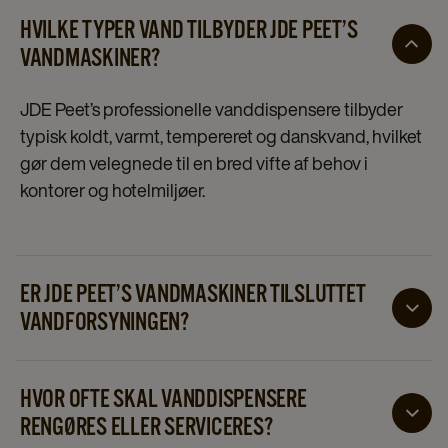
HVILKE TYPER VAND TILBYDER JDE PEET’S
VANDMASKINER?
JDE Peet’s professionelle vanddispensere tilbyder
typisk koldt, varmt, tempereret og danskvand, hvilket
gør dem velegnede til en bred vifte af behov i
kontorer og hotelmiljøer.
ER JDE PEET’S VANDMASKINER TILSLUTTET
VANDFORSYNINGEN?
Ja, de fleste modeller er tilsluttede systemer, der
forbindes direkte til den almindelige vandforsyning.
HVOR OFTE SKAL VANDDISPENSERE
Dette sikrer kontinuerlig adgang til filtreret vand og
RENGØRES ELLER SERVICERES?
eliminerer behovet for flaskevand.