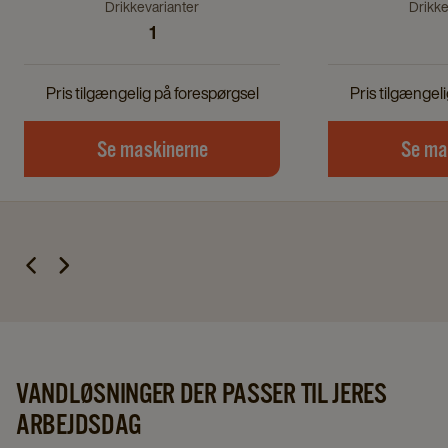
Drikkevarianter
Drikke
1
Pris tilgængelig på forespørgsel
Pris tilgængel
Se maskinerne
Se ma
VANDLØSNINGER DER PASSER TIL JERES
ARBEJDSDAG