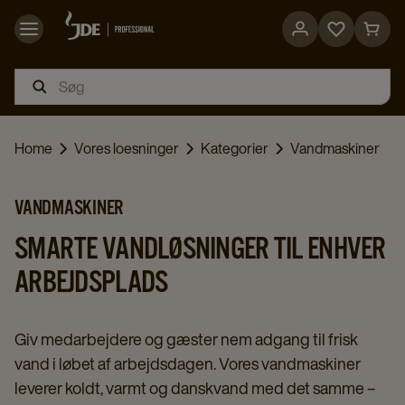
Go
Go
to
to
favorites
cart
page
page
Home
Vores loesninger
Kategorier
Vandmaskiner
VANDMASKINER
SMARTE VANDLØSNINGER TIL ENHVER
ARBEJDSPLADS
Giv medarbejdere og gæster nem adgang til frisk
vand i løbet af arbejdsdagen. Vores vandmaskiner
leverer koldt, varmt og danskvand med det samme –