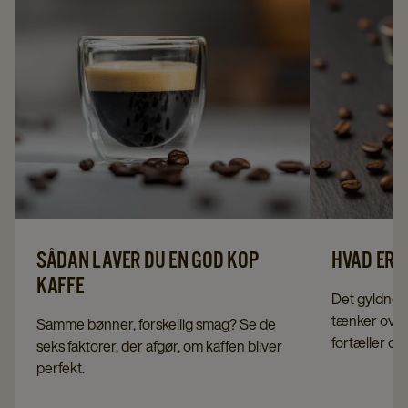
SÅDAN LAVER DU EN GOD KOP
HVAD ER 
KAFFE
Det gyldne la
tænker over.
Samme bønner, forskellig smag? Se de
fortæller om 
seks faktorer, der afgør, om kaffen bliver
perfekt.