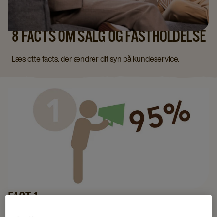
8 FACTS OM SALG OG FASTHOLDELSE
Læs otte facts, der ændrer dit syn på kundeservice.
FACT 1