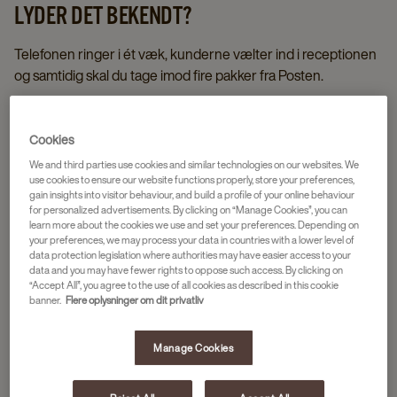
LYDER DET BEKENDT?
Telefonen ringer i ét væk, kunderne vælter ind i receptionen
og samtidig skal du tage imod fire pakker fra Posten.
Selvom du sikkert klarer den slags dage med et smil, ville det
så ikke være rarere, hvis du havde bedre tid til at tage dig af
Cookies
kunderne?
We and third parties use cookies and similar technologies on our websites. We
use cookies to ensure our website functions properly, store your preferences,
gain insights into visitor behaviour, and build a profile of your online behaviour
for personalized advertisements. By clicking on “Manage Cookies”, you can
På udkig efter en ny kaffeløsning? Få
learn more about the cookies we use and set your preferences. Depending on
personlig rådgivning her
your preferences, we may process your data in countries with a lower level of
data protection legislation where authorities may have easier access to your
data and you may have fewer rights to oppose such access. By clicking on
“Accept All”, you agree to the use of all cookies as described in this cookie
banner.
Flere oplysninger om dit privatliv
Manage Cookies