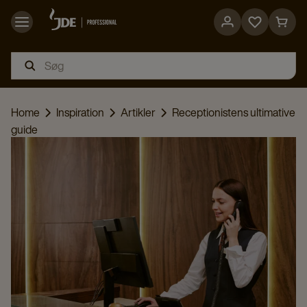
Go
Go
to
to
favorites
cart
page
page
Home
Inspiration
Artikler
Receptionistens ultimative
guide