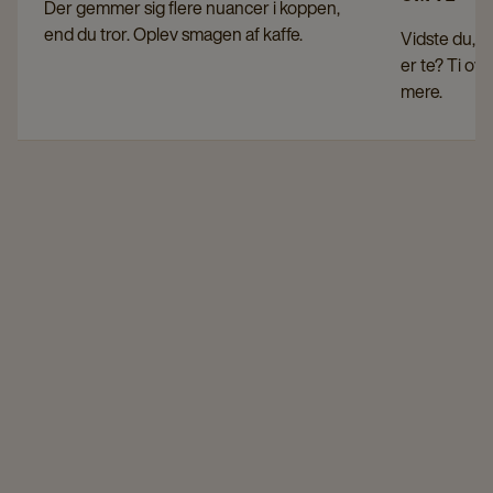
Der gemmer sig flere nuancer i koppen,
end du tror. Oplev smagen af kaffe.
Vidste du, at
er te? Ti ov
mere.