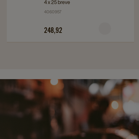
Master
Master
Macchia
4 x 25 breve
Selection
Selection
Glas
4060957
Rooibos
Rooibos
295ml
Vanilla
Vanilla
details
248,92
details
details
page
page
page