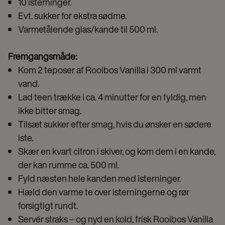
10 isterninger.
Evt. sukker for ekstra sødme.
Varmetålende glas/kande til 500 ml.
Fremgangsmåde:
Kom 2 teposer af Rooibos Vanilla i 300 ml varmt
vand.
Lad teen trække i ca. 4 minutter for en fyldig, men
ikke bitter smag.
Tilsæt sukker efter smag, hvis du ønsker en sødere
iste.
Skær en kvart citron i skiver, og kom dem i en kande,
der kan rumme ca. 500 ml.
Fyld næsten hele kanden med isterninger.
Hæld den varme te over isterningerne og rør
forsigtigt rundt.
Servér straks – og nyd en kold, frisk Rooibos Vanilla