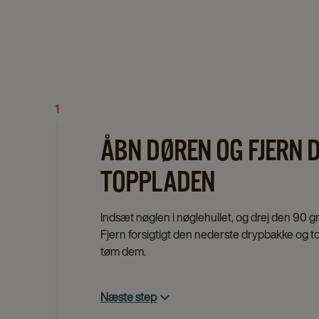
1
ÅBN DØREN OG FJERN
TOPPLADEN
Indsæt nøglen i nøglehullet, og drej den 90 g
Fjern forsigtigt den nederste drypbakke og to
tøm dem.
Næste step