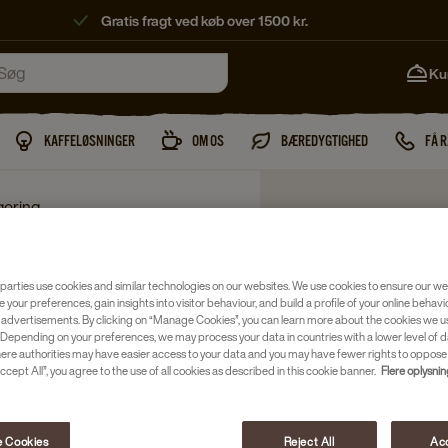
Gratis fragt ved køb over 1500 kr.
Ku
KAFFELØSNINGER
OM OS
BÆREDYGTIGHED
FÅ 
goring
parties use cookies and similar technologies on our websites. We use cookies to ensure our we
e your preferences, gain insights into visitor behaviour, and build a profile of your online behavi
 advertisements. By clicking on “Manage Cookies”, you can learn more about the cookies we u
Depending on your preferences, we may process your data in countries with a lower level of d
here authorities may have easier access to your data and you may have fewer rights to oppose
ccept All”, you agree to the use of all cookies as described in this cookie banner.
Flere oplysni
 Cookies
Reject All
Acc