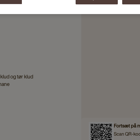
 klud og tør klud
hane
Fortsæt på 
Scan QR‑ko