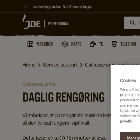
Levering inden for 2 hverdage.
MASKINER
KAFFE
TE
TILBEHØR
Home
Service support
Cafitesse omni daglig ren
Cookies
cafitesse omni
We and third 
DAGLIG RENGØRING
properly, stor
personalized
preferences. 
legislation w
Vi anbefaler, at du rengør din maskine kort dagligt,
clicking on “A
privatliv
så den fortsat fungerer optimalt.
Dette tager cirka
15 minutter at løse.
Manage