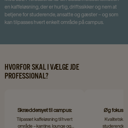
en kaffeløsning, der er hurtig, driftssikker og nem at
betjene for studerende, ansatte og gæster – og som
kan tilpasses hvert enkelt område på campus.
HVORFOR SKAL I VÆLGE JDE
PROFESSIONAL?
Skræddersyet til campus:
Øg fokus og
Tilpasset kaffeløsning til hvert
Kvalitetskaf
område – kantine, lounge og
studerende o