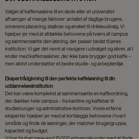
Valget af kaffemaskine til en skole eller et universitet
afhænger af mange faktorer: antallet af daglige brugere,
zonerens placering, støjkrav og ønsket til drikkeudvalg. Vi
hjælper jer med at afdække behovene på tværs af campus
og sammensætte den løsning, der passer bedst til jeres
institution. Vi gør det nemt at navigere i udvalget og sikrer, at I
ender med kaffemaskiner, der ikke bare brygger god kaffe –
men aktivt understøtter et bedre studie- og arbejdsmiljø.
Ekspertrådgivning til den perfekte kaffeløsning til din
uddannelsesinstitution
Det kan være komplekst at sammensætte en kaffeordning,
der dækker hele campus – fra kantine og kaffebar til
studielounger og administrative kontorer. Vores erfarne
eksperter hjælper jer med at kortlægge behovene i hvert
område og finde de løsninger, der matcher brugergruppe,
kapacitet og budget.
Vi har hjulpet mere end 15.000 erhvervskunder med at finde