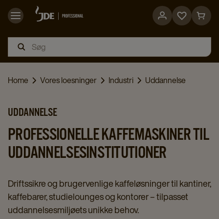
Go
Go
to
to
favorites
cart
page
page
Home
Vores loesninger
Industri
Uddannelse
UDDANNELSE
PROFESSIONELLE KAFFEMASKINER TIL
UDDANNELSESINSTITUTIONER
Driftssikre og brugervenlige kaffeløsninger til kantiner,
kaffebarer, studielounges og kontorer – tilpasset
uddannelsesmiljøets unikke behov.