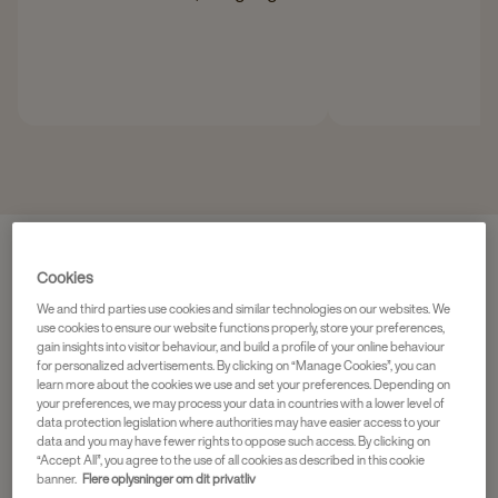
kontor.
energiske og 
Cookies
We and third parties use cookies and similar technologies on our websites. We
use cookies to ensure our website functions properly, store your preferences,
gain insights into visitor behaviour, and build a profile of your online behaviour
for personalized advertisements. By clicking on “Manage Cookies”, you can
learn more about the cookies we use and set your preferences. Depending on
your preferences, we may process your data in countries with a lower level of
data protection legislation where authorities may have easier access to your
data and you may have fewer rights to oppose such access. By clicking on
“Accept All”, you agree to the use of all cookies as described in this cookie
banner.
Flere oplysninger om dit privatliv