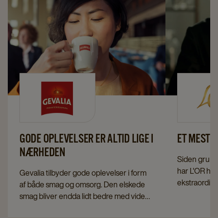
GODE OPLEVELSER ER ALTID LIGE I
ET MESTE
NÆRHEDEN
Siden grund
har L'OR haf
Gevalia tilbyder gode oplevelser i form
ekstraordinæ
af både smag og omsorg. Den elskede
mindeværdig
smag bliver endda lidt bedre med viden
enestående k
om, at omsorgen strækker sig fra
kaffeelskere