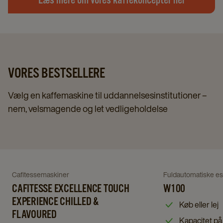
VORES BESTSELLERE
Vælg en kaffemaskine til uddannelsesinstitutioner –
nem, velsmagende og let vedligeholdelse
Navigate
Navigate
to
to
W100
Navigate
Navigate
Cafitessemaskiner
Fuldautomatiske e
Cafitesse
details
to
CAFITESSE EXCELLENCE TOUCH
to
W100
Excellence
page
EXPERIENCE CHILLED &
Cafitesse
W100
Køb eller lej
Touch
FLAVOURED
Excellence
details
Kapacitet på 
Experience