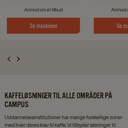
Anmod om et tilbud
Anmod o
Se maskinen
Se m
KAFFELØSNINGER TIL ALLE OMRÅDER PÅ
CAMPUS
Uddannelsesinstitutioner har mange forskellige zoner
med hver deres krav til kaffe. Vi tilbyder løsninger til