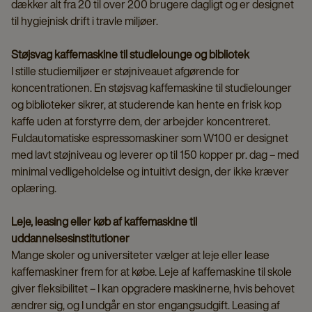
dækker alt fra 20 til over 200 brugere dagligt og er designet
til hygiejnisk drift i travle miljøer.
Støjsvag kaffemaskine til studielounge og bibliotek
I stille studiemiljøer er støjniveauet afgørende for
koncentrationen. En støjsvag kaffemaskine til studielounger
og biblioteker sikrer, at studerende kan hente en frisk kop
kaffe uden at forstyrre dem, der arbejder koncentreret.
Fuldautomatiske espressomaskiner som W100 er designet
med lavt støjniveau og leverer op til 150 kopper pr. dag – med
minimal vedligeholdelse og intuitivt design, der ikke kræver
oplæring.
Leje, leasing eller køb af kaffemaskine til
uddannelsesinstitutioner
Mange skoler og universiteter vælger at leje eller lease
kaffemaskiner frem for at købe. Leje af kaffemaskine til skole
giver fleksibilitet – I kan opgradere maskinerne, hvis behovet
ændrer sig, og I undgår en stor engangsudgift. Leasing af