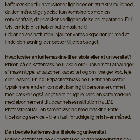
kaffemaskine til universitet er ligeledes en attraktiv mulighed,
da den månedlige ydelse kan kombineres med en
serviceaftale, der dækker vedligeholdelse og reparation. Er I i
tvivl om leje eller køb af kaffemaskine til
uddannelsesinstitution, hjælper vores eksperter jer med at
finde den løsning, der passer til jeres budget.
Hvad koster en kaffemaskine til en skole eller et universitet?
Prisen på en kaffemaskine til skole eller universitet afhænger
af maskintype, antal zoner, kapacitet og om I vælger køb, leje
eller leasing. En høj-kapacitetsmaskine til kantinen koster
typisk mere end en kompakt løsning til personalerummet,
men dækker også langt flere brugere. Med en kaffemaskine
med abonnement til uddannelsesinstitution fra JDE
Professional får I en samlet løsning med maskine, kaffe,
tilbehør og service – til en fast, forudsigelig pris hver måned.
Den bedste kaffemaskine til skole og universitet
Hvilken kaffemaskine er bedst til en uddannelsesinstitution?