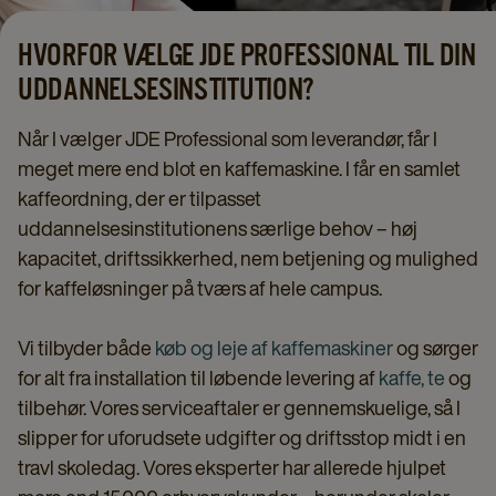
HVORFOR VÆLGE JDE PROFESSIONAL TIL DIN
UDDANNELSESINSTITUTION?
Når I vælger JDE Professional som leverandør, får I
meget mere end blot en kaffemaskine. I får en samlet
kaffeordning, der er tilpasset
uddannelsesinstitutionens særlige behov – høj
kapacitet, driftssikkerhed, nem betjening og mulighed
for kaffeløsninger på tværs af hele campus.
Vi tilbyder både
køb og leje af kaffemaskiner
og sørger
for alt fra installation til løbende levering af
kaffe,
te
og
tilbehør. Vores serviceaftaler er gennemskuelige, så I
slipper for uforudsete udgifter og driftsstop midt i en
travl skoledag. Vores eksperter har allerede hjulpet