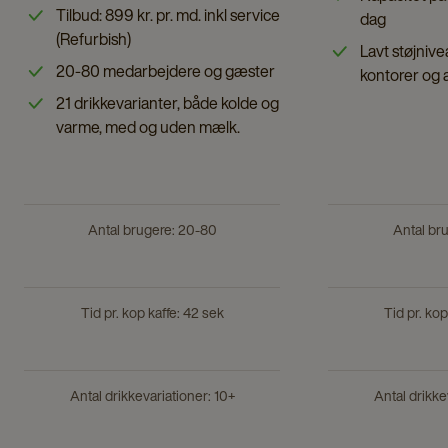
Touch
page
Tilbud: 899 kr. pr. md. inkl service
dag
Chilled
Experience
(Refurbish)
Lavt støjnivea
&
Chilled
20-80 medarbejdere og gæster
kontorer og 
Flavoured
&
21 drikkevarianter, både kolde og
details
Flavoured
varme, med og uden mælk.
page
details
page
Antal brugere: 20-80
Antal br
Tid pr. kop kaffe: 42 sek
Tid pr. kop
Antal drikkevariationer: 10+
Antal drikke