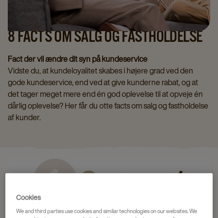
8 FACTS OM SALG OG FASTHOLDELSE
Fact der vil ændre dit syn på kundeservice
Vidste du, at kundeloyalitet skabes i højere grad ved den
gode kundeservice, end ved at give kunderne rabat, og at
det tager meget mere end én god oplevelse til at opveje én
dårlig oplevelse? Her får du otte facts om salg og fastholdelse
af kunder.
Cookies
We and third parties use cookies and similar technologies on our websites. We