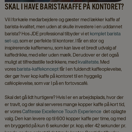
SKAL I HAVE BARISTAKAFFE PÅ KONTORET?
Vil I forkæle medarbejdere og gæster med lækker kaffe af
barista-kvalitet, men uden at skulle investere i en uddannet
barista? Hos JDE professional tilbyder vi et
komplet barista
set-up,
som er perfekte til kontorer. I får en stor og
inspirerende kaffemenu, som kan lave et bredt udvalg af
kaffedrikke, med eller uden mælk. Derudover er det også
muligt at tilfredsstille tedrikkere, med
kvalitetste
. Med
vores
barista-kaffekoncept
får I en fuldendt kaffeoplevelse,
der gør hver kop kaffe på kontoret til en hyggelig
caféoplevelse, som var I på en fortovscafé.
Skal det gå lidt hurtigere? Hvis I er en arbejdsplads, hvor der
er travlt, og der skal serveres mange kopper kaffe på kort tid,
er vores
Cafitesse Excellence Touch Experience
det oplagte
valg. Den kan levere op til 600 kopper kaffe per time, og med
en bryggetid på kun 6 sekunder pr. kop, eller 42 sekunder pr.