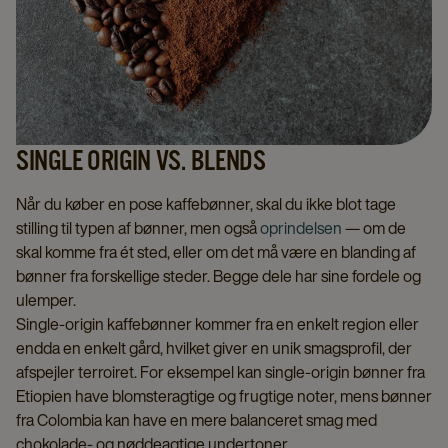
SINGLE ORIGIN VS. BLENDS
Når du køber en pose kaffebønner, skal du ikke blot tage
stilling til typen af bønner, men også
oprindelsen
— om de
skal komme fra ét sted, eller om det må være en blanding af
bønner fra forskellige steder. Begge dele har sine fordele og
ulemper.
Single-origin kaffebønner kommer fra en enkelt region eller
endda en enkelt gård, hvilket giver en unik smagsprofil, der
afspejler terroiret. For eksempel kan single-origin bønner fra
Etiopien have blomsteragtige og frugtige noter, mens bønner
fra Colombia kan have en mere balanceret smag med
chokolade- og nøddeagtige undertoner.