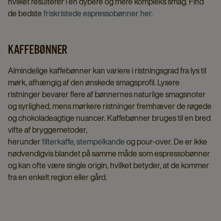
hvilket resulterer i en dybere og mere kompleks smag. Find
de bedste
friskristede espressobønner her.
KAFFEBØNNER
Almindelige kaffebønner kan variere i ristningsgrad fra lys til
mørk, afhængig af den ønskede smagsprofil. Lysere
ristninger bevarer flere af bønnernes naturlige smagsnoter
og syrlighed, mens mørkere ristninger fremhæver de røgede
og chokoladeagtige nuancer. Kaffebønner bruges til en bred
vifte af bryggemetoder,
herunder
filterkaffe
,
stempelkande
og pour-over. De er ikke
nødvendigvis blandet på samme måde som espressobønner
og kan ofte være single origin, hvilket betyder, at de kommer
fra en enkelt region eller gård.