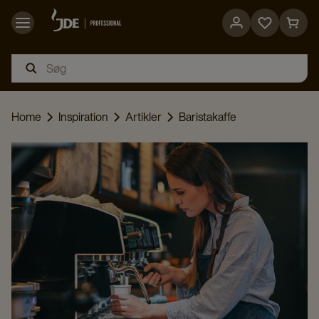
Go
Go
to
to
favorites
cart
page
page
Home
Inspiration
Artikler
Baristakaffe