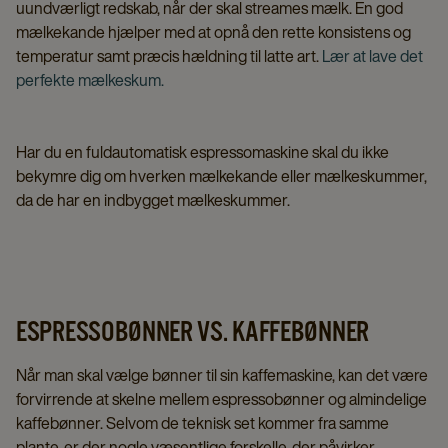
uundværligt redskab, når der skal streames mælk. En god
mælkekande hjælper med at opnå den rette konsistens og
temperatur samt præcis hældning til latte art.
Lær at lave det
perfekte mælkeskum.
Har du en fuldautomatisk espressomaskine skal du ikke
bekymre dig om hverken mælkekande eller mælkeskummer,
da de har en indbygget mælkeskummer.
ESPRESSOBØNNER VS. KAFFEBØNNER
Når man skal vælge bønner til sin kaffemaskine, kan det være
forvirrende at skelne mellem espressobønner og almindelige
kaffebønner. Selvom de teknisk set kommer fra samme
plante, er der nogle væsentlige forskelle, der påvirker