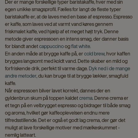
Der er mange forskellige typer baristakaffe, hver med sin
egen unikke smagsprofil. Fælles for langt de fleste typer
baristakaffe er, at de laves med en base af espresso. Espresso
er kaffe, som laves ved at varmt vand køres gennem
friskmalet kaffe, ved hjælp af et meget højt tryk. Denne
metode giver espressoen en intens smag, der danner basis
for blandt andet
cappuccino
og
flat white.
En anden måde at brygge kaffe på, er
cold brew
, hvor kaffen
brygges langsomt med koldt vand. Dette skaber en mild og
forfriskende drik, perfekt til varme dage.
Dyk ned i de mange
andre metoder
, du kan bruge til at brygge lækker, smagfuld
kaffe.
Når espressoen bliver lavet korrekt, dannes der en
gyldenbrun skum på toppen kaldet
crema
. Denne crema er
et tegn på en velbrygget espresso og bidrager til både smag
og aroma, hvilket gør kaffeoplevelsen endnu mere
tilfredsstillende. Det er også et godt lag crema, der gør det
muligt at lave forskellige motiver med mælkeskummet -
nemlig latteart.