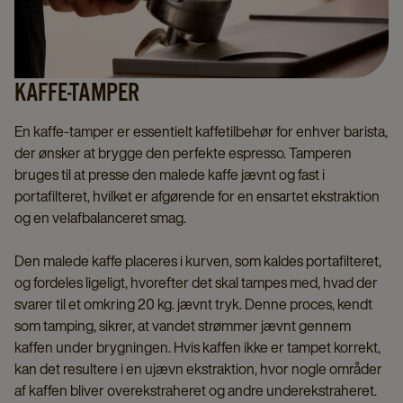
KAFFE-TAMPER
En kaffe-tamper er essentielt kaffetilbehør for enhver barista,
der ønsker at brygge den perfekte espresso. Tamperen
bruges til at presse den malede kaffe jævnt og fast i
portafilteret, hvilket er afgørende for en ensartet ekstraktion
og en velafbalanceret smag.
Den malede kaffe placeres i kurven, som kaldes portafilteret,
og fordeles ligeligt, hvorefter det skal tampes med, hvad der
svarer til et omkring 20 kg. jævnt tryk. Denne proces, kendt
som tamping, sikrer, at vandet strømmer jævnt gennem
kaffen under brygningen. Hvis kaffen ikke er tampet korrekt,
kan det resultere i en ujævn ekstraktion, hvor nogle områder
af kaffen bliver overekstraheret og andre underekstraheret.