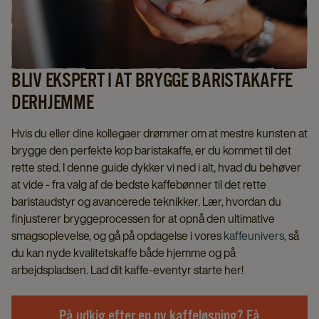
BLIV EKSPERT I AT BRYGGE BARISTAKAFFE
DERHJEMME
Hvis du eller dine kollegaer drømmer om at mestre kunsten at
brygge den perfekte kop baristakaffe, er du kommet til det
rette sted. I denne guide dykker vi ned i alt, hvad du behøver
at vide - fra valg af de bedste kaffebønner til det rette
baristaudstyr og avancerede teknikker. Lær, hvordan du
finjusterer bryggeprocessen for at opnå den ultimative
smagsoplevelse, og gå på opdagelse i vores
kaffeunivers
, så
du kan nyde kvalitetskaffe både hjemme og på
arbejdspladsen. Lad dit kaffe-eventyr starte her!
På udkig efter en ny kaffeløsning? Få