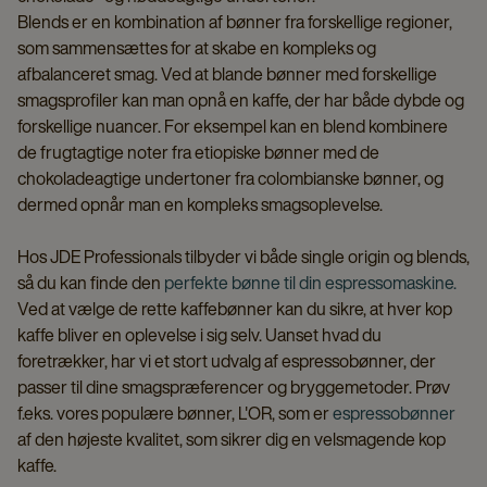
Blends er en kombination af bønner fra forskellige regioner,
som sammensættes for at skabe en kompleks og
afbalanceret smag. Ved at blande bønner med forskellige
smagsprofiler kan man opnå en kaffe, der har både dybde og
forskellige nuancer. For eksempel kan en blend kombinere
de frugtagtige noter fra etiopiske bønner med de
chokoladeagtige undertoner fra colombianske bønner, og
dermed opnår man en kompleks smagsoplevelse.
Hos JDE Professionals tilbyder vi både single origin og blends,
så du kan finde den
perfekte bønne til din espressomaskine.
Ved at vælge de rette kaffebønner kan du sikre, at hver kop
kaffe bliver en oplevelse i sig selv. Uanset hvad du
foretrækker, har vi et stort udvalg af espressobønner, der
passer til dine smagspræferencer og bryggemetoder. Prøv
f.eks. vores populære bønner, L'OR, som er
espressobønner
af den højeste kvalitet, som sikrer dig en velsmagende kop
kaffe.